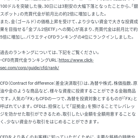
100ドルを突破した後、30日には3割安の大幅下落となったことから、「銀
スポット」の売買代金が前月比の約2倍に増加しました。
また、金（ゴールド）の価格上昇を受けて、より少ない資金で大きな投資成
果を目指せる「金ブル2倍ETF」への関心が高まり、売買代金は前月比で約
5倍に増加し、バラエティCFDランキングの4位にランクインしました。
過去のランキングについては、下記をご覧ください。
・CFD売買代金ランキングURL：
https://www.click-
sec.com/corp/guide/cfd/rank/
CFD（Contract for difference：差金決済取引）は、為替や株式、株価指数、原
油や金のような商品など、様々な資産に投資することができる金融商品
です。人気の「FX」もCFDの一つで、為替を投資対象とするものが「FX」と
呼ばれています。CFDは、担保として「証拠金」を預けることでレバレッ
ジを効かせた取引ができるため、取引したい金額を全額用意することな
く、少ない資金から取引をはじめることができます。
CFDをより多くのお客様に知っていただくために、主要な銘柄の特徴や