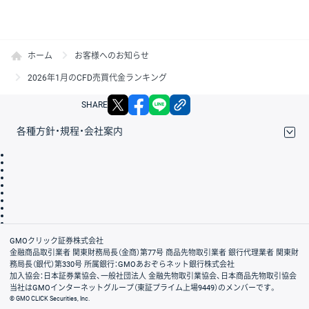
ホーム
お客様へのお知らせ
2026年1月のCFD売買代金ランキング
X
facebook
LINE
リンクをコピー
SHARE
各種方針・規程・会社案内
取引規程・約款
サイトマップ
その他のご案内
個人情報保護方針
最良執行方針
サイトのご利用について
ディスクレイマー
信託保全
リスク説明
会社案内
GMOクリック証券株式会社
金融商品取引業者 関東財務局長（金商）第77号 商品先物取引業者 銀行代理業者 関東財
務局長（銀代）第330号 所属銀行：GMOあおぞらネット銀行株式会社
加入協会：日本証券業協会、一般社団法人 金融先物取引業協会、日本商品先物取引協会
当社はGMOインターネットグループ（東証プライム上場9449）のメンバーです。
© GMO CLICK Securities, Inc.