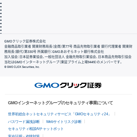
取引規程・約款
サイトマップ
その他のご案内
個人情報保護方針
最良執行方針
サイトのご利用について
ディスクレイマー
信託保全
リスク説明
会社案内
GMOクリック証券株式会社
金融商品取引業者 関東財務局長（金商）第77号 商品先物取引業者 銀行代理業者 関東財
務局長（銀代）第330号 所属銀行：GMOあおぞらネット銀行株式会社
加入協会：日本証券業協会、一般社団法人 金融先物取引業協会、日本商品先物取引協会
当社はGMOインターネットグループ（東証プライム上場9449）のメンバーです。
© GMO CLICK Securities, Inc.
GMOインターネットグループのセキュリティ事業について
世界初総合ネットセキュリティサービス「GMOセキュリティ24」
パスワード漏洩診断
Webサイトリスク診断
セキュリティ相談AIチャットボット
実在証明・盗聴対策