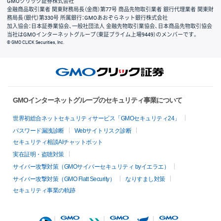
GMOクリック証券株式会社
金融商品取引業者 関東財務局長（金商）第77号 商品先物取引業者 銀行代理業者 関東財
務局長（銀代）第330号 所属銀行：GMOあおぞらネット銀行株式会社
加入協会：日本証券業協会、一般社団法人 金融先物取引業協会、日本商品先物取引協会
当社はGMOインターネットグループ（東証プライム上場9449）のメンバーです。
© GMO CLICK Securities, Inc.
GMOインターネットグループのセキュリティ事業について
世界初総合ネットセキュリティサービス「GMOセキュリティ24」
パスワード漏洩診断
Webサイトリスク診断
セキュリティ相談AIチャットボット
実在証明・盗聴対策
サイバー攻撃対策（GMOサイバーセキュリティ byイエラエ）
サイバー攻撃対策（GMO Flatt Security）
なりすまし対策
セキュリティ事業の軌跡