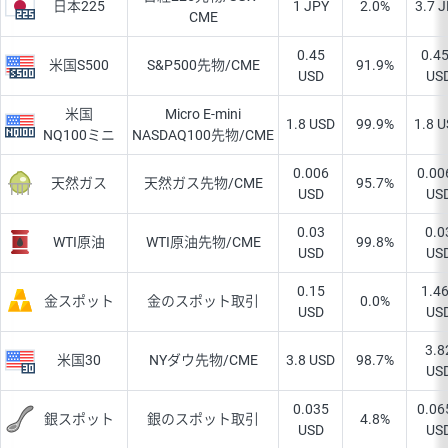
日本225
1 JPY
2.0%
3.7 
CME
0.45
0.4
米国S500
S&P500先物/CME
91.9%
USD
US
米国
Micro E-mini
1.8 USD
99.9%
1.8 
NQ100ミニ
NASDAQ100先物/CME
0.006
0.00
天然ガス
天然ガス先物/CME
95.7%
USD
US
0.03
0.0
WTI原油
WTI原油先物/CME
99.8%
USD
US
0.15
1.4
金スポット
金のスポット取引
0.0%
USD
US
3.8
米国30
NYダウ先物/CME
3.8 USD
98.7%
US
0.035
0.06
銀スポット
銀のスポット取引
4.8%
USD
US