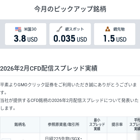
今月のピックアップ銘柄
2026年2月CFD配信スプレッド実績
平素よりGMOクリック証券をご利用いただき誠にありがとうございま
す。
当社が提供するCFD銘柄の2026年2月配信スプレッドについて発表いた
します。
最小
平
スプレッド
スプレ
銘柄名
参照原資産/取引所
提示率
実績
実
日経225先物/SGX・