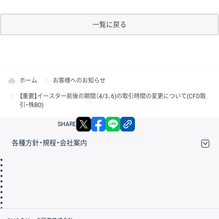
一覧に戻る
ホーム
お客様へのお知らせ
【重要】イースター前後の期間（4/3、6)の取引時間の変更について(CFD取
引・株BO)
X
facebook
LINE
リンクをコピー
SHARE
各種方針・規程・会社案内
取引規程・約款
サイトマップ
その他のご案内
個人情報保護方針
最良執行方針
サイトのご利用について
ディスクレイマー
信託保全
リスク説明
会社案内