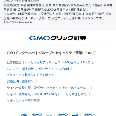
GMOクリック証券株式会社
金融商品取引業者 関東財務局長（金商）第77号 商品先物取引業者 銀行代理業者 関東財
務局長（銀代）第330号 所属銀行：GMOあおぞらネット銀行株式会社
加入協会：日本証券業協会、一般社団法人 金融先物取引業協会、日本商品先物取引協会
当社はGMOインターネットグループ（東証プライム上場9449）のメンバーです。
© GMO CLICK Securities, Inc.
GMOインターネットグループのセキュリティ事業について
世界初総合ネットセキュリティサービス「GMOセキュリティ24」
パスワード漏洩診断
Webサイトリスク診断
セキュリティ相談AIチャットボット
実在証明・盗聴対策
サイバー攻撃対策（GMOサイバーセキュリティ byイエラエ）
サイバー攻撃対策（GMO Flatt Security）
なりすまし対策
セキュリティ事業の軌跡