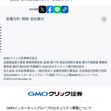
X
facebook
LINE
リンクをコピー
SHARE
各種方針・規程・会社案内
取引規程・約款
サイトマップ
その他のご案内
個人情報保護方針
最良執行方針
サイトのご利用について
ディスクレイマー
信託保全
リスク説明
会社案内
GMOクリック証券株式会社
金融商品取引業者 関東財務局長（金商）第77号 商品先物取引業者 銀行代理業者 関東財
務局長（銀代）第330号 所属銀行：GMOあおぞらネット銀行株式会社
加入協会：日本証券業協会、一般社団法人 金融先物取引業協会、日本商品先物取引協会
当社はGMOインターネットグループ（東証プライム上場9449）のメンバーです。
© GMO CLICK Securities, Inc.
GMOインターネットグループのセキュリティ事業について