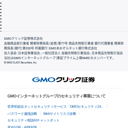
取引規程・約款
サイトマップ
その他のご案内
個人情報保護方針
最良執行方針
サイトのご利用について
ディスクレイマー
信託保全
リスク説明
会社案内
GMOクリック証券株式会社
金融商品取引業者 関東財務局長（金商）第77号 商品先物取引業者 銀行代理業者 関東財
務局長（銀代）第330号 所属銀行：GMOあおぞらネット銀行株式会社
加入協会：日本証券業協会、一般社団法人 金融先物取引業協会、日本商品先物取引協会
当社はGMOインターネットグループ（東証プライム上場9449）のメンバーです。
© GMO CLICK Securities, Inc.
GMOインターネットグループのセキュリティ事業について
世界初総合ネットセキュリティサービス「GMOセキュリティ24」
パスワード漏洩診断
Webサイトリスク診断
セキュリティ相談AIチャットボット
実在証明・盗聴対策