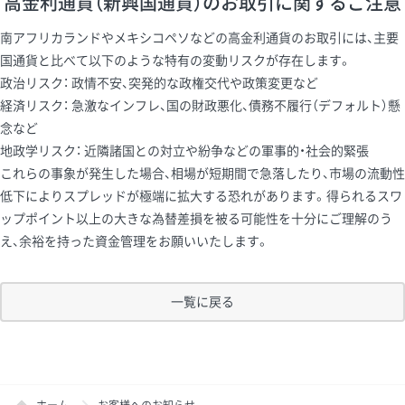
高金利通貨（新興国通貨）のお取引に関するご注意
南アフリカランドやメキシコペソなどの高金利通貨のお取引には、主要
国通貨と比べて以下のような特有の変動リスクが存在します。
政治リスク： 政情不安、突発的な政権交代や政策変更など
経済リスク： 急激なインフレ、国の財政悪化、債務不履行（デフォルト）懸
念など
地政学リスク： 近隣諸国との対立や紛争などの軍事的・社会的緊張
これらの事象が発生した場合、相場が短期間で急落したり、市場の流動性
低下によりスプレッドが極端に拡大する恐れがあります。得られるスワ
ップポイント以上の大きな為替差損を被る可能性を十分にご理解のう
え、余裕を持った資金管理をお願いいたします。
一覧に戻る