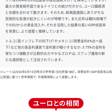
ンドは2004年のEU加盟後も独自通貨ズロチを採用していますが、
最大の貿易相手国であるドイツとの結び付きから、ユーロ圏経済
と歩調を合わせて動きます。そのため、新興国通貨にありがちな
突発的な急落が起きにくいのが特徴です。また近年は親EU政権下
でのEUからの資金流入や、それを活用した結果の高いGDP成長率
を背景に、より底堅く推移しています。
トルコ（高インフレ下の利下げ）やメキシコ（政策金利6%台へ低
下）など他の高金利通貨で金利差が縮小するなか、3.75%の金利を
保ちつつ値動きが比較的おだやかなズロチは、スワップ運用の新
たな選択肢として注目されています。
※レートは2026年6月15日時点の参考値（当社終値・BID）。政策金利・GDP成長率は各
公表値に基づく参考情報で、市場環境等により変動します。