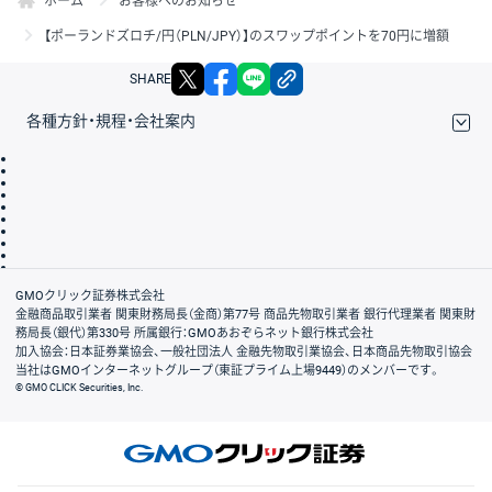
ホーム
お客様へのお知らせ
【ポーランドズロチ/円（PLN/JPY）】のスワップポイントを70円に増額
X
facebook
LINE
リンクをコピー
SHARE
各種方針・規程・会社案内
取引規程・約款
サイトマップ
その他のご案内
個人情報保護方針
最良執行方針
サイトのご利用について
ディスクレイマー
信託保全
リスク説明
会社案内
GMOクリック証券株式会社
金融商品取引業者 関東財務局長（金商）第77号 商品先物取引業者 銀行代理業者 関東財
務局長（銀代）第330号 所属銀行：GMOあおぞらネット銀行株式会社
加入協会：日本証券業協会、一般社団法人 金融先物取引業協会、日本商品先物取引協会
当社はGMOインターネットグループ（東証プライム上場9449）のメンバーです。
© GMO CLICK Securities, Inc.