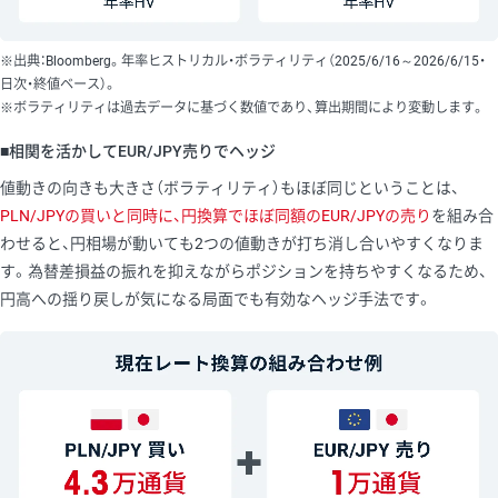
※出典：Bloomberg。年率ヒストリカル・ボラティリティ（2025/6/16～2026/6/15・
日次・終値ベース）。
※ボラティリティは過去データに基づく数値であり、算出期間により変動します。
■相関を活かしてEUR/JPY売りでヘッジ
値動きの向きも大きさ（ボラティリティ）もほぼ同じということは、
PLN/JPYの買いと同時に、円換算でほぼ同額のEUR/JPYの売り
を組み合
わせると、円相場が動いても2つの値動きが打ち消し合いやすくなりま
す。為替差損益の振れを抑えながらポジションを持ちやすくなるため、
円高への揺り戻しが気になる局面でも有効なヘッジ手法です。