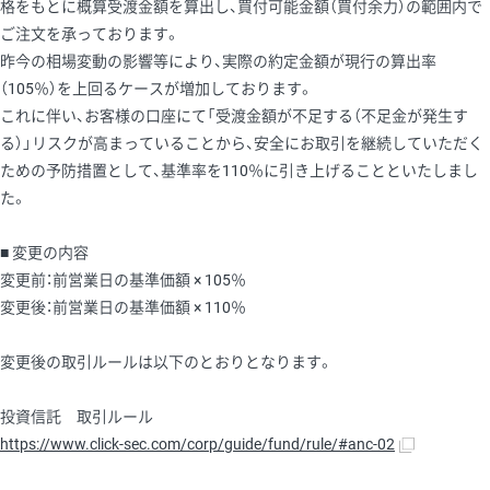
格をもとに概算受渡金額を算出し、買付可能金額（買付余力）の範囲内で
ご注文を承っております。
昨今の相場変動の影響等により、実際の約定金額が現行の算出率
（105％）を上回るケースが増加しております。
これに伴い、お客様の口座にて「受渡金額が不足する（不足金が発生す
る）」リスクが高まっていることから、安全にお取引を継続していただく
ための予防措置として、基準率を110％に引き上げることといたしまし
た。
■ 変更の内容
変更前：前営業日の基準価額 × 105％
変更後：前営業日の基準価額 × 110％
変更後の取引ルールは以下のとおりとなります。
投資信託 取引ルール
https://www.click-sec.com/corp/guide/fund/rule/#anc-02