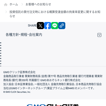
ホーム
お客様へのお知らせ
投資信託の買付注文時における概算受渡金額の拘束率変更に関するお知
らせ
X
facebook
LINE
リンクをコピー
SHARE
各種方針・規程・会社案内
取引規程・約款
サイトマップ
その他のご案内
個人情報保護方針
最良執行方針
サイトのご利用について
ディスクレイマー
信託保全
リスク説明
会社案内
GMOクリック証券株式会社
金融商品取引業者 関東財務局長（金商）第77号 商品先物取引業者 銀行代理業者 関東財
務局長（銀代）第330号 所属銀行：GMOあおぞらネット銀行株式会社
加入協会：日本証券業協会、一般社団法人 金融先物取引業協会、日本商品先物取引協会
当社はGMOインターネットグループ（東証プライム上場9449）のメンバーです。
© GMO CLICK Securities, Inc.