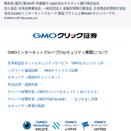
務局長（銀代）第330号 所属銀行：GMOあおぞらネット銀行株式会社
加入協会：日本証券業協会、一般社団法人 金融先物取引業協会、日本商品先物取引協会
当社はGMOインターネットグループ（東証プライム上場9449）のメンバーです。
© GMO CLICK Securities, Inc.
GMOインターネットグループのセキュリティ事業について
世界初総合ネットセキュリティサービス「GMOセキュリティ24」
パスワード漏洩診断
Webサイトリスク診断
セキュリティ相談AIチャットボット
実在証明・盗聴対策
サイバー攻撃対策（GMOサイバーセキュリティ byイエラエ）
サイバー攻撃対策（GMO Flatt Security）
なりすまし対策
セキュリティ事業の軌跡