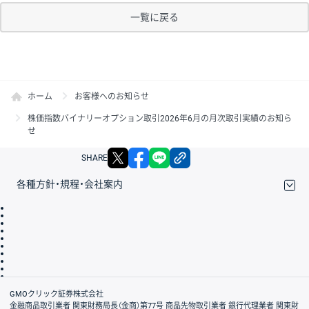
一覧に戻る
ホーム
お客様へのお知らせ
株価指数バイナリーオプション取引2026年6月の月次取引実績のお知ら
せ
X
facebook
LINE
リンクをコピー
SHARE
各種方針・規程・会社案内
取引規程・約款
サイトマップ
その他のご案内
個人情報保護方針
最良執行方針
サイトのご利用について
ディスクレイマー
信託保全
リスク説明
会社案内
GMOクリック証券株式会社
金融商品取引業者 関東財務局長（金商）第77号 商品先物取引業者 銀行代理業者 関東財