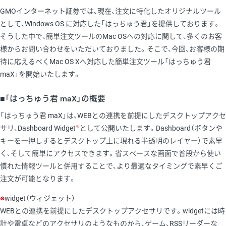
GMOインターネット証券では、現在、注文に特化したオリジナルツール
として、Windows OS に対応した「はっちゅう君」を提供しております。
そうした中で、簡単注文ツールのMac OSへの対応に関して、多くのお客
様からお問い合わせをいただいておりました。そこで、今回、お客様の期
待に応えるべくMac OS Xへ対応した簡単注文ツール「はっちゅう君
maX」を開始いたします。
■「はっちゅう君 maX」の概要
「はっちゅう君 maX」は、WEBとの連携を前提にしたデスクトップアクセ
※
サリ、Dashboard Widget
として公開いたします。Dashboard（ボタンや
キーを一押しするとデスクトップ上に現れる半透明のレイヤー）で素早
く、そして簡単にアクセスできます。省スペースな画面で普段から使い
慣れた情報ツールと併用することで、より最適なタイミングで素早くご
注文が可能となります。
※
widget（ウィジェット）
WEBとの連携を前提にしたデスクトップアクセサリです。widgetには時
計や電卓などのアクセサリのようなものから、ゲーム、RSSリーダーな