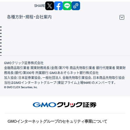
X
facebook
LINE
リンクをコピー
SHARE
各種方針・規程・会社案内
取引規程・約款
サイトマップ
その他のご案内
個人情報保護方針
最良執行方針
サイトのご利用について
ディスクレイマー
信託保全
リスク説明
会社案内
GMOクリック証券株式会社
金融商品取引業者 関東財務局長（金商）第77号 商品先物取引業者 銀行代理業者 関東財
務局長（銀代）第330号 所属銀行：GMOあおぞらネット銀行株式会社
加入協会：日本証券業協会、一般社団法人 金融先物取引業協会、日本商品先物取引協会
当社はGMOインターネットグループ（東証プライム上場9449）のメンバーです。
© GMO CLICK Securities, Inc.
GMOインターネットグループのセキュリティ事業について