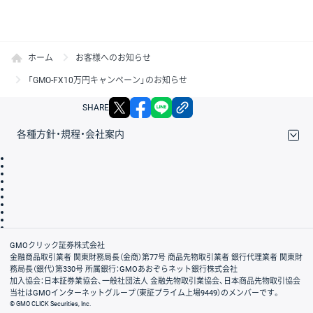
ホーム
お客様へのお知らせ
「GMO-FX10万円キャンペーン」のお知らせ
X
facebook
LINE
リンクをコピー
SHARE
各種方針・規程・会社案内
取引規程・約款
サイトマップ
その他のご案内
個人情報保護方針
最良執行方針
サイトのご利用について
ディスクレイマー
信託保全
リスク説明
会社案内
GMOクリック証券株式会社
金融商品取引業者 関東財務局長（金商）第77号 商品先物取引業者 銀行代理業者 関東財
務局長（銀代）第330号 所属銀行：GMOあおぞらネット銀行株式会社
加入協会：日本証券業協会、一般社団法人 金融先物取引業協会、日本商品先物取引協会
当社はGMOインターネットグループ（東証プライム上場9449）のメンバーです。
© GMO CLICK Securities, Inc.