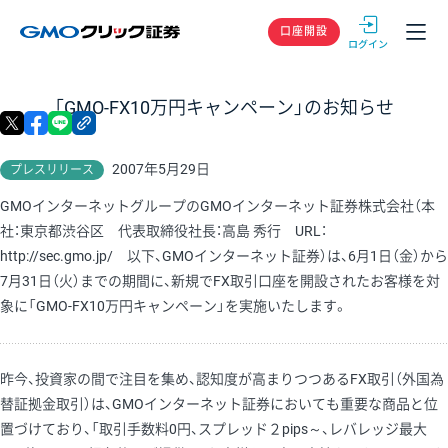
GMOクリック
口座開設
「GMO-FX10万円キャンペーン」のお知らせ
X
facebook
LINE
リンクをコピー
2007年5月29日
プレスリリース
GMOインターネットグループのGMOインターネット証券株式会社（本
社：東京都渋谷区 代表取締役社長：高島 秀行 URL：
http://sec.gmo.jp/ 以下、GMOインターネット証券）は、6月1日（金）から
7月31日（火）までの期間に、新規でFX取引口座を開設されたお客様を対
象に「GMO-FX10万円キャンペーン」を実施いたします。
昨今、投資家の間で注目を集め、認知度が高まりつつあるFX取引（外国為
替証拠金取引）は、GMOインターネット証券においても重要な商品と位
置づけており、「取引手数料0円、スプレッド２pips～、レバレッジ最大