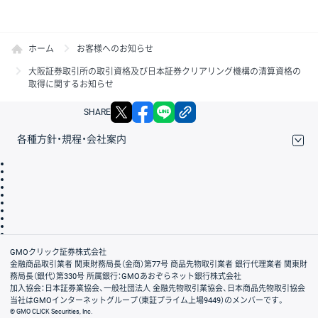
ホーム
お客様へのお知らせ
大阪証券取引所の取引資格及び日本証券クリアリング機構の清算資格の
取得に関するお知らせ
X
facebook
LINE
リンクをコピー
SHARE
各種方針・規程・会社案内
取引規程・約款
サイトマップ
その他のご案内
個人情報保護方針
最良執行方針
サイトのご利用について
ディスクレイマー
信託保全
リスク説明
会社案内
GMOクリック証券株式会社
金融商品取引業者 関東財務局長（金商）第77号 商品先物取引業者 銀行代理業者 関東財
務局長（銀代）第330号 所属銀行：GMOあおぞらネット銀行株式会社
加入協会：日本証券業協会、一般社団法人 金融先物取引業協会、日本商品先物取引協会
当社はGMOインターネットグループ（東証プライム上場9449）のメンバーです。
© GMO CLICK Securities, Inc.