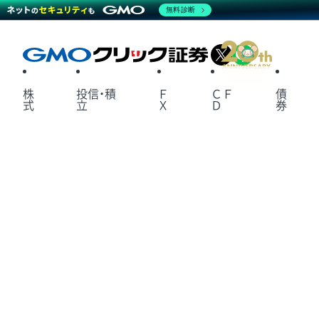
無料診断
X
LINE
株
投信・積
Ｆ
ＣＦ
債
式
立
Ｘ
Ｄ
券