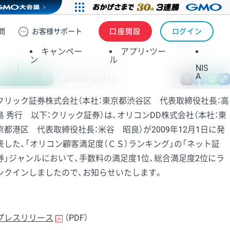
問
お客様
サポート
口座開設
ログイン
キャンペー
アプリ・ツー
ン
ル
NIS
A
2009年12月1日
X
fa
プレスリリース
クリック証券株式会社（本社：東京都渋谷区 代表取締役社長：高
島 秀行 以下：クリック証券）は、オリコンDD株式会社（本社：東
京都港区 代表取締役社長：米谷 昭良）が2009年12月1日に発
表した、「オリコン顧客満足度（ＣＳ）ランキング」の「ネット証
券」ジャンルにおいて、手数料の満足度1位、総合満足度2位にラ
ンクインしましたので、お知らせいたします。
プレスリリース
（PDF）