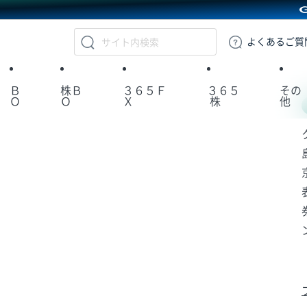
GMOクリック証券
よくある
ご質
Ｂ
株Ｂ
３６５Ｆ
３６５
その
Ｏ
Ｏ
Ｘ
株
他