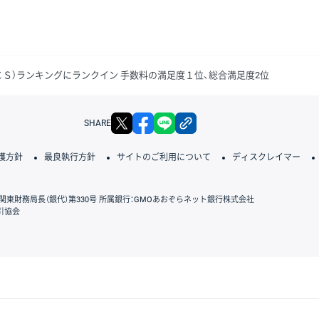
ＣＳ）ランキングにランクイン 手数料の満足度１位、総合満足度2位
X
facebook
LINE
リンクをコピー
SHARE
護方針
最良執行方針
サイトのご利用について
ディスクレイマー
関東財務局長（銀代）第330号 所属銀行：GMOあおぞらネット銀行株式会社
引協会
GMOクリック証券