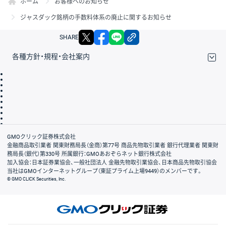
ホーム
お客様へのお知らせ
ジャスダック銘柄の手数料体系の廃止に関するお知らせ
X
facebook
LINE
リンクをコピー
SHARE
各種方針・規程・会社案内
取引規程・約款
サイトマップ
その他のご案内
個人情報保護方針
最良執行方針
サイトのご利用について
ディスクレイマー
信託保全
リスク説明
会社案内
GMOクリック証券株式会社
金融商品取引業者 関東財務局長（金商）第77号 商品先物取引業者 銀行代理業者 関東財
務局長（銀代）第330号 所属銀行：GMOあおぞらネット銀行株式会社
加入協会：日本証券業協会、一般社団法人 金融先物取引業協会、日本商品先物取引協会
当社はGMOインターネットグループ（東証プライム上場9449）のメンバーです。
© GMO CLICK Securities, Inc.