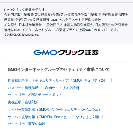
会社案内
GMOクリック証券株式会社
金融商品取引業者 関東財務局長（金商）第77号 商品先物取引業者 銀行代理業者 関東財
務局長（銀代）第330号 所属銀行：GMOあおぞらネット銀行株式会社
加入協会：日本証券業協会、一般社団法人 金融先物取引業協会、日本商品先物取引協会
当社はGMOインターネットグループ（東証プライム上場9449）のメンバーです。
© GMO CLICK Securities, Inc.
GMOインターネットグループのセキュリティ事業について
世界初総合ネットセキュリティサービス「GMOセキュリティ24」
パスワード漏洩診断
Webサイトリスク診断
セキュリティ相談AIチャットボット
実在証明・盗聴対策
サイバー攻撃対策（GMOサイバーセキュリティ byイエラエ）
サイバー攻撃対策（GMO Flatt Security）
なりすまし対策
セキュリティ事業の軌跡