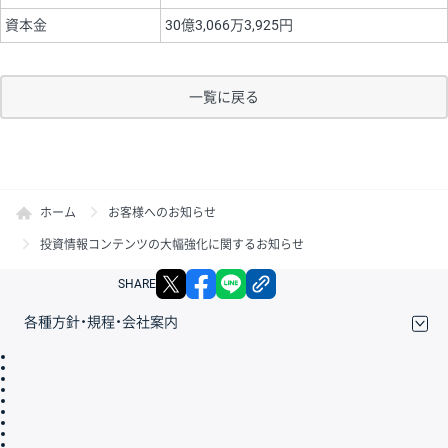
資本金
30億3,066万3,925円
一覧に戻る
ホーム
お客様へのお知らせ
投資情報コンテンツの大幅強化に関するお知らせ
X
facebook
LINE
リンクをコピー
SHARE
各種方針・規程・会社案内
取引規程・約款
サイトマップ
その他のご案内
個人情報保護方針
最良執行方針
サイトのご利用について
ディスクレイマー
信託保全
リスク説明