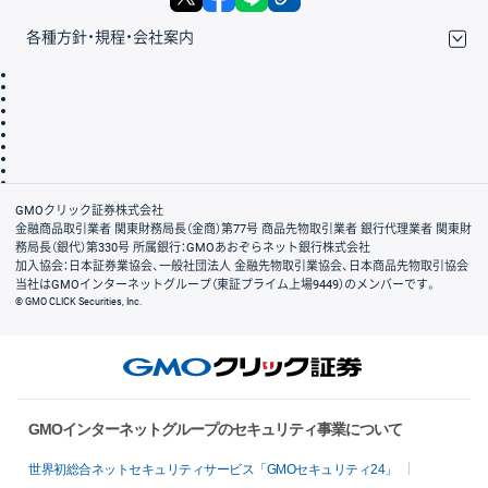
各種方針・規程・会社案内
取引規程・約款
サイトマップ
その他のご案内
個人情報保護方針
最良執行方針
サイトのご利用について
ディスクレイマー
信託保全
リスク説明
会社案内
GMOクリック証券株式会社
金融商品取引業者 関東財務局長（金商）第77号 商品先物取引業者 銀行代理業者 関東財
務局長（銀代）第330号 所属銀行：GMOあおぞらネット銀行株式会社
加入協会：日本証券業協会、一般社団法人 金融先物取引業協会、日本商品先物取引協会
当社はGMOインターネットグループ（東証プライム上場9449）のメンバーです。
© GMO CLICK Securities, Inc.
GMOインターネットグループのセキュリティ事業について
世界初総合ネットセキュリティサービス「GMOセキュリティ24」