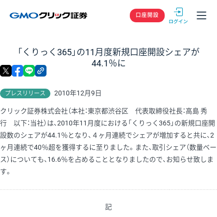
GMOクリック
口座開設
「くりっく365」の11月度新規口座開設シェアが
44.1％に
X
facebook
LINE
リンクをコピー
2010年12月9日
プレスリリース
クリック証券株式会社（本社：東京都渋谷区 代表取締役社長：高島 秀
行 以下：当社）は、2010年11月度における「くりっく365」の新規口座開
設数のシェアが44.1％となり、４ヶ月連続でシェアが増加すると共に、2
ヶ月連続で40％超を獲得するに至りました。また、取引シェア（数量ベー
ス）についても、16.6％を占めることとなりましたので、お知らせ致しま
す。
記