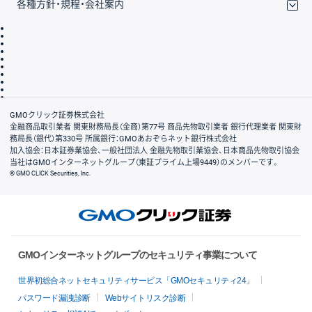
各種方針・規程・会社案内
取引規程・約款
サイトマップ
その他のご案内
個人情報保護方針
最良執行方針
サイトのご利用について
ディスクレイマー
信託保全
リスク説明
会社案内
GMOクリック証券株式会社
金融商品取引業者 関東財務局長（金商）第77号 商品先物取引業者 銀行代理業者 関東財
務局長（銀代）第330号 所属銀行：GMOあおぞらネット銀行株式会社
加入協会：日本証券業協会、一般社団法人 金融先物取引業協会、日本商品先物取引協会
当社はGMOインターネットグループ（東証プライム上場9449）のメンバーです。
© GMO CLICK Securities, Inc.
GMOインターネットグループのセキュリティ事業について
世界初総合ネットセキュリティサービス「GMOセキュリティ24」
パスワード漏洩診断
Webサイトリスク診断