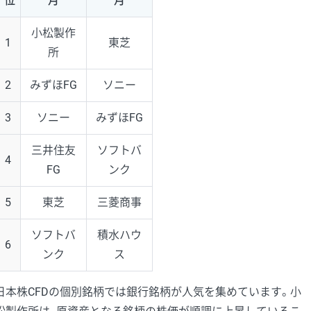
位
月
月
小松製作
1
東芝
所
2
みずほFG
ソニー
3
ソニー
みずほFG
三井住友
ソフトバ
4
FG
ンク
5
東芝
三菱商事
ソフトバ
積水ハウ
6
ンク
ス
日本株CFDの個別銘柄では銀行銘柄が人気を集めています。小