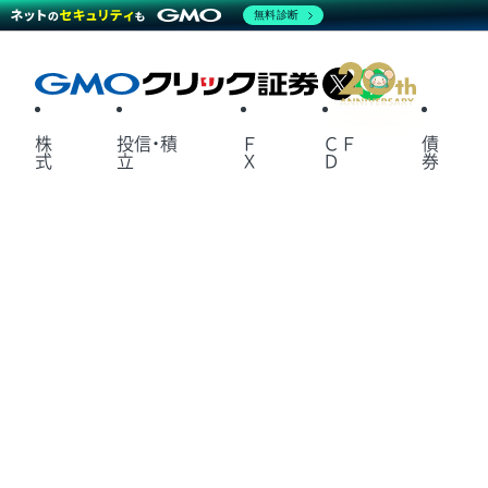
無料診断
X
LINE
株
投信・積
Ｆ
ＣＦ
債
式
立
Ｘ
Ｄ
券