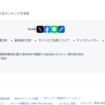
引高人気ランキングを発表
X
facebook
LINE
リンクをコピー
SHARE
護方針
最良執行方針
サイトのご利用について
ディスクレイマー
関東財務局長（銀代）第330号 所属銀行：GMOあおぞらネット銀行株式会社
引協会
GMOクリック証券
セキュリティ相談AIチャットボット
ド漏洩診断
Webサイトリスク診断
セキュリティ事業の軌
ラエ）
サイバー攻撃対策（GMO Flatt Security）
なりすまし対策