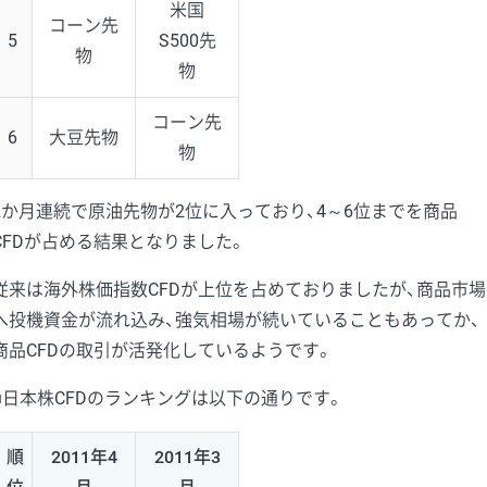
米国
コーン先
5
S500先
物
物
コーン先
6
大豆先物
物
2か月連続で原油先物が2位に入っており、4～6位までを商品
CFDが占める結果となりました。
従来は海外株価指数CFDが上位を占めておりましたが、商品市場
へ投機資金が流れ込み、強気相場が続いていることもあってか、
商品CFDの取引が活発化しているようです。
■日本株CFDのランキングは以下の通りです。
順
2011年4
2011年3