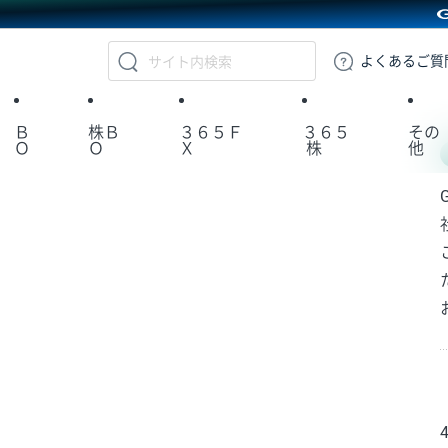
GMOクリック証券
よくある
ご質
Ｂ
株Ｂ
３６５Ｆ
３６５
その
Ｏ
Ｏ
Ｘ
株
他