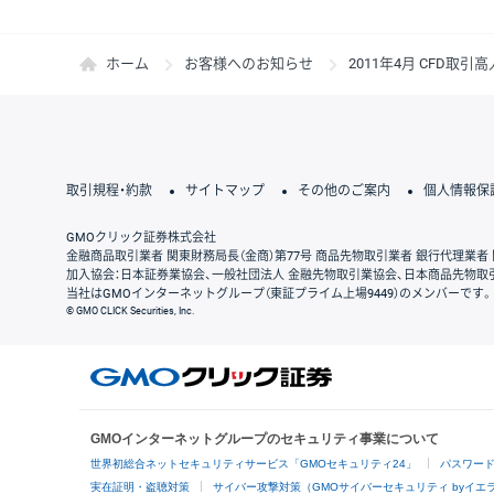
ホーム
お客様へのお知らせ
2011年4月 CFD取
取引規程・約款
サイトマップ
その他のご案内
個人情報保
GMOクリック証券株式会社
金融商品取引業者 関東財務局長（金商）第77号 商品先物取引業者 銀行代理業者 
加入協会：日本証券業協会、一般社団法人 金融先物取引業協会、日本商品先物取
当社はGMOインターネットグループ（東証プライム上場9449）のメンバーです。
© GMO CLICK Securities, Inc.
GMOインターネットグループのセキュリティ事業について
世界初総合ネットセキュリティサービス「GMOセキュリティ24」
パスワー
実在証明・盗聴対策
サイバー攻撃対策（GMOサイバーセキュリティ byイエ