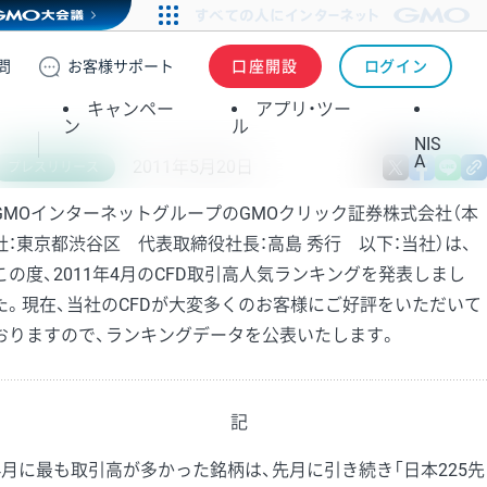
問
お客様
サポート
口座開設
ログイン
キャンペー
アプリ・ツー
ン
ル
NIS
A
2011年5月20日
X
fa
プレスリリース
GMOインターネットグループのGMOクリック証券株式会社（本
社：東京都渋谷区 代表取締役社長：高島 秀行 以下：当社）は、
この度、2011年4月のCFD取引高人気ランキングを発表しまし
た。現在、当社のCFDが大変多くのお客様にご好評をいただいて
おりますので、ランキングデータを公表いたします。
記
4月に最も取引高が多かった銘柄は、先月に引き続き「日本225先