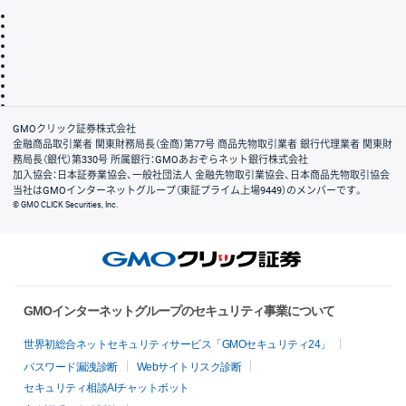
取引規程・約款
サイトマップ
その他のご案内
個人情報保護方針
最良執行方針
サイトのご利用について
ディスクレイマー
信託保全
リスク説明
会社案内
GMOクリック証券株式会社
金融商品取引業者 関東財務局長（金商）第77号 商品先物取引業者 銀行代理業者 関東財
務局長（銀代）第330号 所属銀行：GMOあおぞらネット銀行株式会社
加入協会：日本証券業協会、一般社団法人 金融先物取引業協会、日本商品先物取引協会
当社はGMOインターネットグループ（東証プライム上場9449）のメンバーです。
© GMO CLICK Securities, Inc.
GMOインターネットグループのセキュリティ事業について
世界初総合ネットセキュリティサービス「GMOセキュリティ24」
パスワード漏洩診断
Webサイトリスク診断
セキュリティ相談AIチャットボット