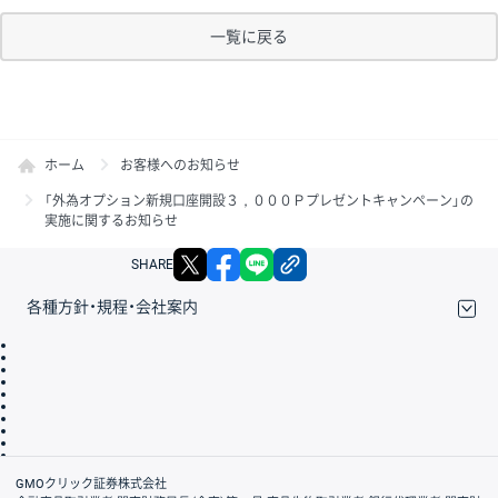
一覧に戻る
ホーム
お客様へのお知らせ
「外為オプション新規口座開設３，０００Ｐプレゼントキャンペーン」の
実施に関するお知らせ
X
facebook
LINE
リンクをコピー
SHARE
各種方針・規程・会社案内
取引規程・約款
サイトマップ
その他のご案内
個人情報保護方針
最良執行方針
サイトのご利用について
ディスクレイマー
信託保全
リスク説明
会社案内
GMOクリック証券株式会社