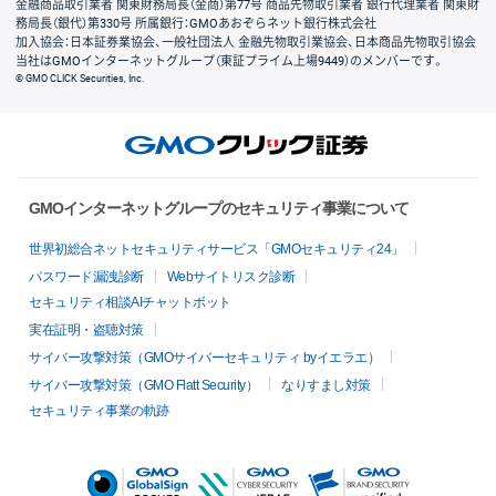
金融商品取引業者 関東財務局長（金商）第77号 商品先物取引業者 銀行代理業者 関東財
務局長（銀代）第330号 所属銀行：GMOあおぞらネット銀行株式会社
加入協会：日本証券業協会、一般社団法人 金融先物取引業協会、日本商品先物取引協会
当社はGMOインターネットグループ（東証プライム上場9449）のメンバーです。
© GMO CLICK Securities, Inc.
GMOインターネットグループのセキュリティ事業について
世界初総合ネットセキュリティサービス「GMOセキュリティ24」
パスワード漏洩診断
Webサイトリスク診断
セキュリティ相談AIチャットボット
実在証明・盗聴対策
サイバー攻撃対策（GMOサイバーセキュリティ byイエラエ）
サイバー攻撃対策（GMO Flatt Security）
なりすまし対策
セキュリティ事業の軌跡