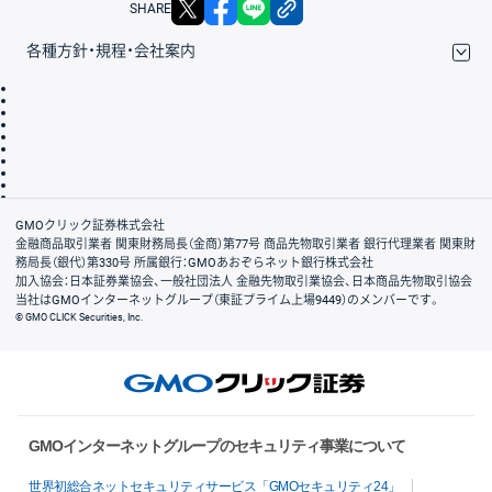
SHARE
各種方針・規程・会社案内
取引規程・約款
サイトマップ
その他のご案内
個人情報保護方針
最良執行方針
サイトのご利用について
ディスクレイマー
信託保全
リスク説明
会社案内
GMOクリック証券株式会社
金融商品取引業者 関東財務局長（金商）第77号 商品先物取引業者 銀行代理業者 関東財
務局長（銀代）第330号 所属銀行：GMOあおぞらネット銀行株式会社
加入協会：日本証券業協会、一般社団法人 金融先物取引業協会、日本商品先物取引協会
当社はGMOインターネットグループ（東証プライム上場9449）のメンバーです。
© GMO CLICK Securities, Inc.
GMOインターネットグループのセキュリティ事業について
世界初総合ネットセキュリティサービス「GMOセキュリティ24」