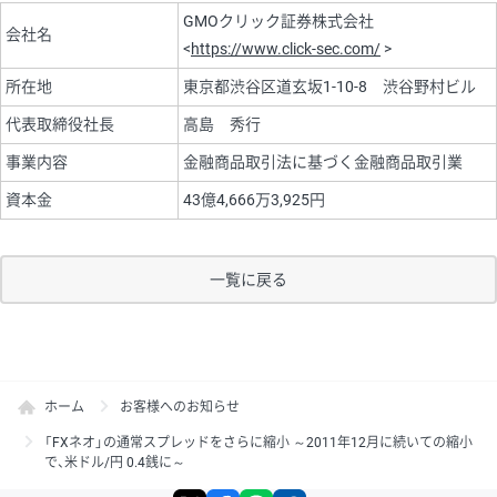
GMOクリック証券株式会社
会社名
<
https://www.click-sec.com/
>
所在地
東京都渋谷区道玄坂1-10-8 渋谷野村ビル
代表取締役社長
高島 秀行
事業内容
金融商品取引法に基づく金融商品取引業
資本金
43億4,666万3,925円
一覧に戻る
ホーム
お客様へのお知らせ
「FXネオ」の通常スプレッドをさらに縮小 ～2011年12月に続いての縮小
で、米ドル/円 0.4銭に～
X
facebook
LINE
リンクをコピー