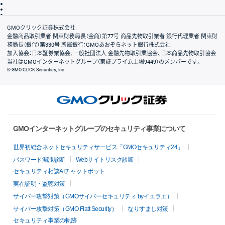
信託保全
リスク説明
会社案内
GMOクリック証券株式会社
金融商品取引業者 関東財務局長（金商）第77号 商品先物取引業者 銀行代理業者 関東財
務局長（銀代）第330号 所属銀行：GMOあおぞらネット銀行株式会社
加入協会：日本証券業協会、一般社団法人 金融先物取引業協会、日本商品先物取引協会
当社はGMOインターネットグループ（東証プライム上場9449）のメンバーです。
© GMO CLICK Securities, Inc.
GMOインターネットグループのセキュリティ事業について
世界初総合ネットセキュリティサービス「GMOセキュリティ24」
パスワード漏洩診断
Webサイトリスク診断
セキュリティ相談AIチャットボット
実在証明・盗聴対策
サイバー攻撃対策（GMOサイバーセキュリティ byイエラエ）
サイバー攻撃対策（GMO Flatt Security）
なりすまし対策
セキュリティ事業の軌跡