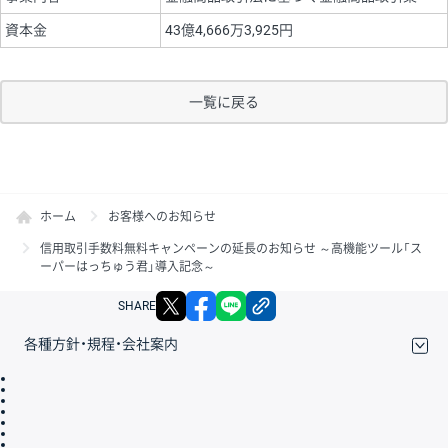
資本金
43億4,666万3,925円
一覧に戻る
ホーム
お客様へのお知らせ
信用取引手数料無料キャンペーンの延長のお知らせ ～高機能ツール「ス
ーパーはっちゅう君」導入記念～
X
facebook
LINE
リンクをコピー
SHARE
各種方針・規程・会社案内
取引規程・約款
サイトマップ
その他のご案内
個人情報保護方針
最良執行方針
サイトのご利用について
ディスクレイマー