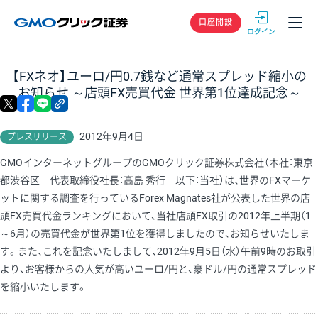
GMOクリック
口座開設
【FXネオ】ユーロ/円0.7銭など通常スプレッド縮小の
お知らせ ～店頭FX売買代金 世界第1位達成記念～
X
facebook
LINE
リンクをコピー
2012年9月4日
プレスリリース
GMOインターネットグループのGMOクリック証券株式会社（本社：東京
都渋谷区 代表取締役社長：高島 秀行 以下：当社）は、世界のFXマーケ
ットに関する調査を行っているForex Magnates社が公表した世界の店
頭FX売買代金ランキングにおいて、当社店頭FX取引の2012年上半期（1
～6月）の売買代金が世界第1位を獲得しましたので、お知らせいたしま
す。また、これを記念いたしまして、2012年9月5日（水）午前9時のお取引
より、お客様からの人気が高いユーロ/円と、豪ドル/円の通常スプレッド
を縮小いたします。