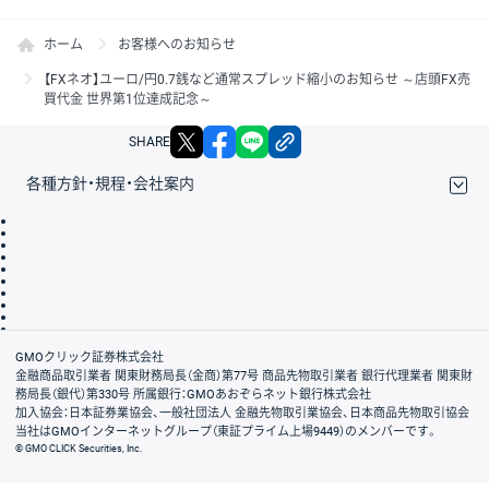
ホーム
お客様へのお知らせ
【FXネオ】ユーロ/円0.7銭など通常スプレッド縮小のお知らせ ～店頭FX売
買代金 世界第1位達成記念～
X
facebook
LINE
リンクをコピー
SHARE
各種方針・規程・会社案内
取引規程・約款
サイトマップ
その他のご案内
個人情報保護方針
最良執行方針
サイトのご利用について
ディスクレイマー
信託保全
リスク説明
会社案内
GMOクリック証券株式会社
金融商品取引業者 関東財務局長（金商）第77号 商品先物取引業者 銀行代理業者 関東財
務局長（銀代）第330号 所属銀行：GMOあおぞらネット銀行株式会社
加入協会：日本証券業協会、一般社団法人 金融先物取引業協会、日本商品先物取引協会
当社はGMOインターネットグループ（東証プライム上場9449）のメンバーです。
© GMO CLICK Securities, Inc.