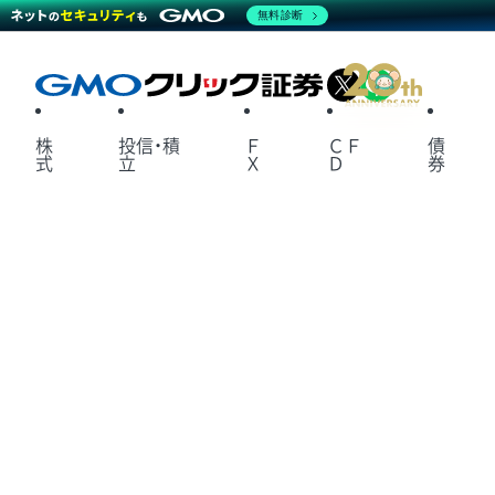
無料診断
X
LINE
株
投信・積
Ｆ
ＣＦ
債
式
立
Ｘ
Ｄ
券