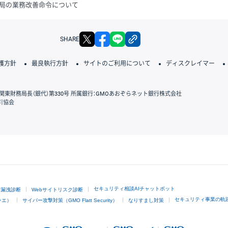
局の業務改善命令について
X
facebook
LINE
リンクをコピー
SHARE
護方針
最良執行方針
サイトのご利用について
ディスクレイマー
関東財務局長（銀代）第330号 所属銀行：GMOあおぞらネット銀行株式会社
引協会
GMOクリック証券
セキュリティ相談AIチャットボット
ド漏洩診断
Webサイトリスク診断
セキュリティ事業の軌
ラエ）
サイバー攻撃対策（GMO Flatt Security）
なりすまし対策