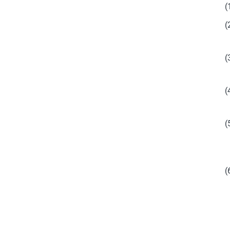
(
(
(
(
(
(