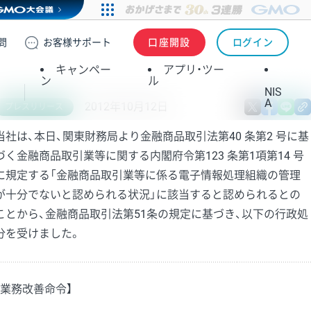
問
お客様
サポート
口座開設
ログイン
キャンペー
アプリ・ツー
ン
ル
NIS
A
2012年10月12日
X
fa
プレスリリース
当社は、本日、関東財務局より金融商品取引法第40 条第2 号に基
づく金融商品取引業等に関する内閣府令第123 条第1項第14 号
に規定する「金融商品取引業等に係る電子情報処理組織の管理
が十分でないと認められる状況」に該当すると認められるとの
ことから、金融商品取引法第51条の規定に基づき、以下の行政処
分を受けました。
【業務改善命令】