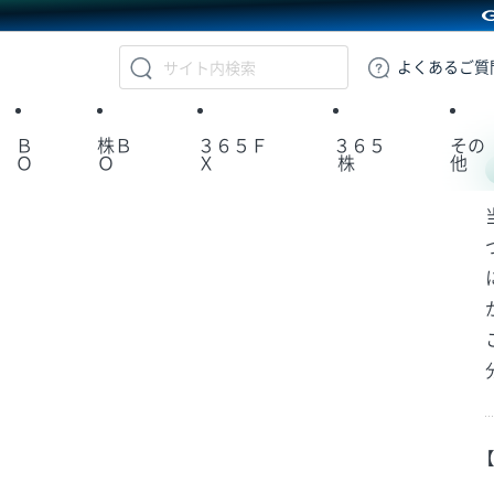
GMOクリック証券
よくある
ご質
Ｂ
株Ｂ
３６５Ｆ
３６５
その
Ｏ
Ｏ
Ｘ
株
他