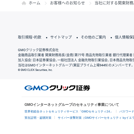
ホーム
お客様へのお知らせ
当社に対する関東財務
取引規程・約款
サイトマップ
その他のご案内
個人情報保
GMOクリック証券株式会社
金融商品取引業者 関東財務局長（金商）第77号 商品先物取引業者 銀行代理業者 
加入協会：日本証券業協会、一般社団法人 金融先物取引業協会、日本商品先物取
当社はGMOインターネットグループ（東証プライム上場9449）のメンバーです。
© GMO CLICK Securities, Inc.
GMOインターネットグループのセキュリティ事業について
世界初総合ネットセキュリティサービス「GMOセキュリティ24」
パスワー
実在証明・盗聴対策
サイバー攻撃対策（GMOサイバーセキュリティ byイエ