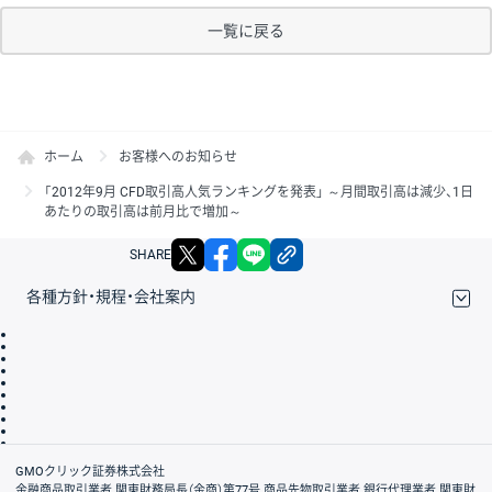
一覧に戻る
ホーム
お客様へのお知らせ
「2012年9月 CFD取引高人気ランキングを発表」 ～月間取引高は減少、1日
あたりの取引高は前月比で増加～
X
facebook
LINE
リンクをコピー
SHARE
各種方針・規程・会社案内
取引規程・約款
サイトマップ
その他のご案内
個人情報保護方針
最良執行方針
サイトのご利用について
ディスクレイマー
信託保全
リスク説明
会社案内
GMOクリック証券株式会社
金融商品取引業者 関東財務局長（金商）第77号 商品先物取引業者 銀行代理業者 関東財