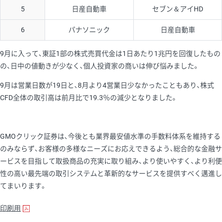
5
日産自動車
セブン＆アイHD
6
パナソニック
日産自動車
9月に入って、東証1部の株式売買代金は1日あたり1兆円を回復したもの
の、日中の値動きが少なく、個人投資家の商いは伸び悩みました。
9月は営業日数が19日と、8月より4営業日少なかったこともあり、株式
CFD全体の取引高は前月比で19.3％の減少となりました。
GMOクリック証券は、今後とも業界最安値水準の手数料体系を維持する
のみならず、お客様の多様なニーズにお応えできるよう、総合的な金融サ
ービスを目指して取扱商品の充実に取り組み、より使いやすく、より利便
性の高い最先端の取引システムと革新的なサービスを提供すべく邁進し
てまいります。
印刷用