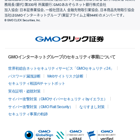
務局長（銀代）第330号 所属銀行：GMOあおぞらネット銀行株式会社
加入協会：日本証券業協会、一般社団法人 金融先物取引業協会、日本商品先物取引協会
当社はGMOインターネットグループ（東証プライム上場9449）のメンバーです。
© GMO CLICK Securities, Inc.
GMOインターネットグループのセキュリティ事業について
世界初総合ネットセキュリティサービス「GMOセキュリティ24」
パスワード漏洩診断
Webサイトリスク診断
セキュリティ相談AIチャットボット
実在証明・盗聴対策
サイバー攻撃対策（GMOサイバーセキュリティ byイエラエ）
サイバー攻撃対策（GMO Flatt Security）
なりすまし対策
セキュリティ事業の軌跡