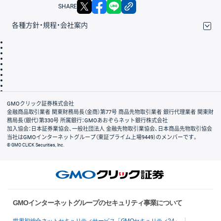
X
facebook
LINE
リンクをコピー
SHARE
各種方針・規程・会社案内
取引規程・約款
サイトマップ
その他のご案内
個人情報保護方針
最良執行方針
サイトのご利用について
ディスクレイマー
信託保全
リスク説明
会社案内
GMOクリック証券株式会社
金融商品取引業者 関東財務局長（金商）第77号 商品先物取引業者 銀行代理業者 関東財
務局長（銀代）第330号 所属銀行：GMOあおぞらネット銀行株式会社
加入協会：日本証券業協会、一般社団法人 金融先物取引業協会、日本商品先物取引協会
当社はGMOインターネットグループ（東証プライム上場9449）のメンバーです。
© GMO CLICK Securities, Inc.
GMOインターネットグループのセキュリティ事業について
世界初総合ネットセキュリティサービス「GMOセキュリティ24」