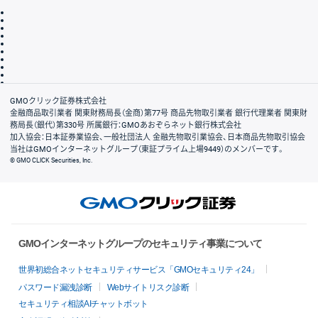
取引規程・約款
サイトマップ
その他のご案内
個人情報保護方針
最良執行方針
サイトのご利用について
ディスクレイマー
信託保全
リスク説明
会社案内
GMOクリック証券株式会社
金融商品取引業者 関東財務局長（金商）第77号 商品先物取引業者 銀行代理業者 関東財
務局長（銀代）第330号 所属銀行：GMOあおぞらネット銀行株式会社
加入協会：日本証券業協会、一般社団法人 金融先物取引業協会、日本商品先物取引協会
当社はGMOインターネットグループ（東証プライム上場9449）のメンバーです。
© GMO CLICK Securities, Inc.
GMOインターネットグループのセキュリティ事業について
世界初総合ネットセキュリティサービス「GMOセキュリティ24」
パスワード漏洩診断
Webサイトリスク診断
セキュリティ相談AIチャットボット