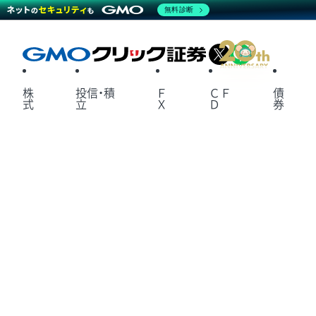
無料診断
X
LINE
株
投信・積
Ｆ
ＣＦ
債
式
立
Ｘ
Ｄ
券