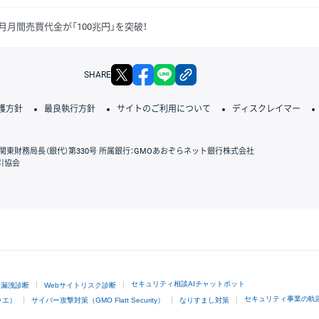
6月月間売買代金が「100兆円」を突破！
X
facebook
LINE
リンクをコピー
SHARE
護方針
最良執行方針
サイトのご利用について
ディスクレイマー
関東財務局長（銀代）第330号 所属銀行：GMOあおぞらネット銀行株式会社
引協会
GMOクリック証券
セキュリティ相談AIチャットボット
ド漏洩診断
Webサイトリスク診断
セキュリティ事業の軌
ラエ）
サイバー攻撃対策（GMO Flatt Security）
なりすまし対策