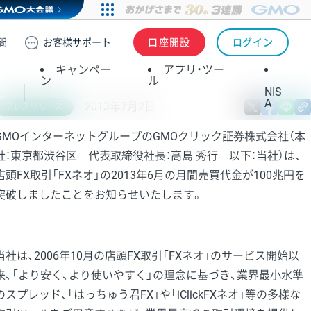
問
お客様
サポート
口座開設
ログイン
キャンペー
アプリ・ツー
ン
ル
NIS
A
2013年7月2日
X
fa
プレスリリース
GMOインターネットグループのGMOクリック証券株式会社（本
社：東京都渋谷区 代表取締役社長：高島 秀行 以下：当社）は、
店頭FX取引「FXネオ」の2013年6月の月間売買代金が100兆円を
突破しましたことをお知らせいたします。
当社は、2006年10月の店頭FX取引「FXネオ」のサービス開始以
来、「より安く、より使いやすく」の理念に基づき、業界最小水準
のスプレッド、「はっちゅう君FX」や「iClickFXネオ」等の多様な