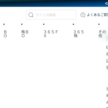
GMOクリック証券
よくある
ご質
Ｂ
株Ｂ
３６５Ｆ
３６５
その
Ｏ
Ｏ
Ｘ
株
他