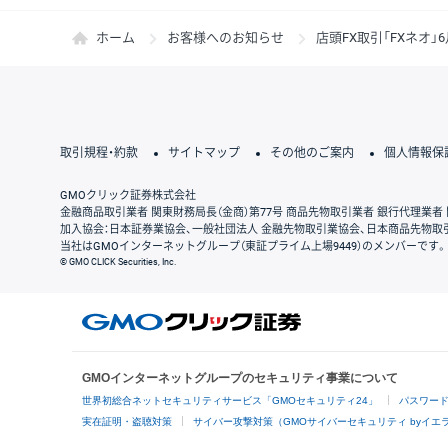
ホーム
お客様へのお知らせ
店頭FX取引「FXネオ」
取引規程・約款
サイトマップ
その他のご案内
個人情報保
GMOクリック証券株式会社
金融商品取引業者 関東財務局長（金商）第77号 商品先物取引業者 銀行代理業者 
加入協会：日本証券業協会、一般社団法人 金融先物取引業協会、日本商品先物取
当社はGMOインターネットグループ（東証プライム上場9449）のメンバーです。
© GMO CLICK Securities, Inc.
GMOインターネットグループのセキュリティ事業について
世界初総合ネットセキュリティサービス「GMOセキュリティ24」
パスワー
実在証明・盗聴対策
サイバー攻撃対策（GMOサイバーセキュリティ byイエ