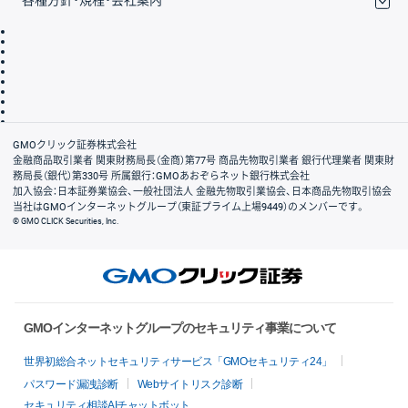
取引規程・約款
サイトマップ
その他のご案内
個人情報保護方針
最良執行方針
サイトのご利用について
ディスクレイマー
信託保全
リスク説明
会社案内
GMOクリック証券株式会社
金融商品取引業者 関東財務局長（金商）第77号 商品先物取引業者 銀行代理業者 関東財
務局長（銀代）第330号 所属銀行：GMOあおぞらネット銀行株式会社
加入協会：日本証券業協会、一般社団法人 金融先物取引業協会、日本商品先物取引協会
当社はGMOインターネットグループ（東証プライム上場9449）のメンバーです。
© GMO CLICK Securities, Inc.
GMOインターネットグループのセキュリティ事業について
世界初総合ネットセキュリティサービス「GMOセキュリティ24」
パスワード漏洩診断
Webサイトリスク診断
セキュリティ相談AIチャットボット