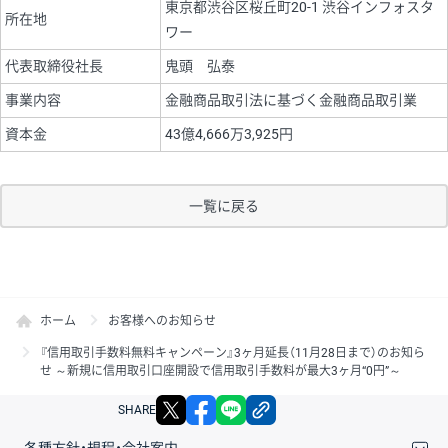
東京都渋谷区桜丘町20-1 渋谷インフォスタ
所在地
ワー
代表取締役社長
鬼頭 弘泰
事業内容
金融商品取引法に基づく金融商品取引業
資本金
43億4,666万3,925円
一覧に戻る
ホーム
お客様へのお知らせ
『信用取引手数料無料キャンペーン』3ヶ月延長（11月28日まで）のお知ら
せ ～新規に信用取引口座開設で信用取引手数料が最大3ヶ月“0円”～
X
facebook
LINE
リンクをコピー
SHARE
各種方針・規程・会社案内