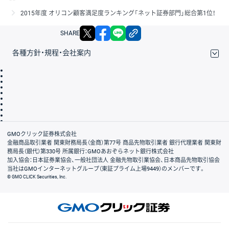
2015年度 オリコン顧客満足度ランキング「ネット証券部門」総合第1位！
X
facebook
LINE
リンクをコピー
SHARE
各種方針・規程・会社案内
取引規程・約款
サイトマップ
その他のご案内
個人情報保護方針
最良執行方針
サイトのご利用について
ディスクレイマー
信託保全
リスク説明
会社案内
GMOクリック証券株式会社
金融商品取引業者 関東財務局長（金商）第77号 商品先物取引業者 銀行代理業者 関東財
務局長（銀代）第330号 所属銀行：GMOあおぞらネット銀行株式会社
加入協会：日本証券業協会、一般社団法人 金融先物取引業協会、日本商品先物取引協会
当社はGMOインターネットグループ（東証プライム上場9449）のメンバーです。
© GMO CLICK Securities, Inc.