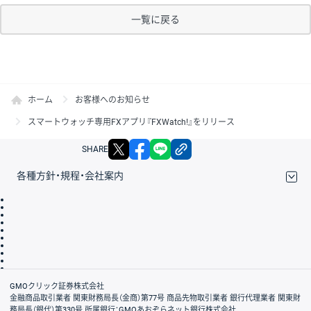
一覧に戻る
ホーム
お客様へのお知らせ
スマートウォッチ専用FXアプリ『FXWatch!』をリリース
X
facebook
LINE
リンクをコピー
SHARE
各種方針・規程・会社案内
取引規程・約款
サイトマップ
その他のご案内
個人情報保護方針
最良執行方針
サイトのご利用について
ディスクレイマー
信託保全
リスク説明
会社案内
GMOクリック証券株式会社
金融商品取引業者 関東財務局長（金商）第77号 商品先物取引業者 銀行代理業者 関東財
務局長（銀代）第330号 所属銀行：GMOあおぞらネット銀行株式会社