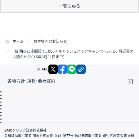
一覧に戻る
ホーム
お客様へのお知らせ
『新規FX口座開設で5,000円キャッシュバックキャンペーン』2ヶ月延長の
お知らせ（2015年8月31日まで）
X
facebook
LINE
リンクをコピー
SHARE
各種方針・規程・会社案内
取引規程・約款
サイトマップ
その他のご案内
個人情報保護方針
最良執行方針
サイトのご利用について
ディスクレイマー
信託保全
リスク説明
会社案内
GMOクリック証券株式会社
金融商品取引業者 関東財務局長（金商）第77号 商品先物取引業者 銀行代理業者 関東財