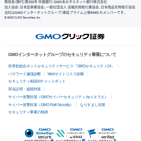
務局長（銀代）第330号 所属銀行：GMOあおぞらネット銀行株式会社
加入協会：日本証券業協会、一般社団法人 金融先物取引業協会、日本商品先物取引協会
当社はGMOインターネットグループ（東証プライム上場9449）のメンバーです。
© GMO CLICK Securities, Inc.
GMOインターネットグループのセキュリティ事業について
世界初総合ネットセキュリティサービス「GMOセキュリティ24」
パスワード漏洩診断
Webサイトリスク診断
セキュリティ相談AIチャットボット
実在証明・盗聴対策
サイバー攻撃対策（GMOサイバーセキュリティ byイエラエ）
サイバー攻撃対策（GMO Flatt Security）
なりすまし対策
セキュリティ事業の軌跡