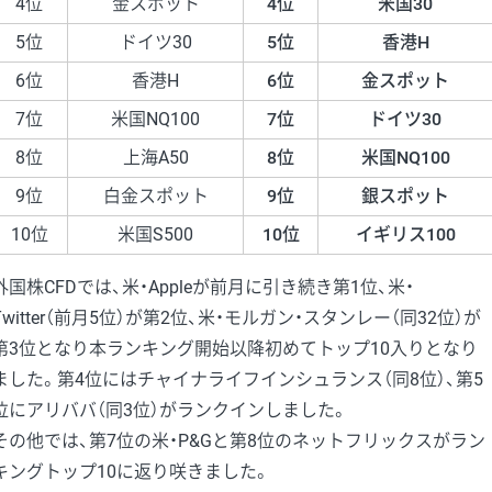
4位
金スポット
4位
米国30
5位
ドイツ30
5位
香港H
6位
香港H
6位
金スポット
7位
米国NQ100
7位
ドイツ30
8位
上海A50
8位
米国NQ100
9位
白金スポット
9位
銀スポット
10位
米国S500
10位
イギリス100
外国株CFDでは、米・Appleが前月に引き続き第1位、米・
Twitter（前月5位）が第2位、米・モルガン・スタンレー（同32位）が
第3位となり本ランキング開始以降初めてトップ10入りとなり
ました。第4位にはチャイナライフインシュランス（同8位）、第5
位にアリババ（同3位）がランクインしました。
その他では、第7位の米・P&Gと第8位のネットフリックスがラン
キングトップ10に返り咲きました。