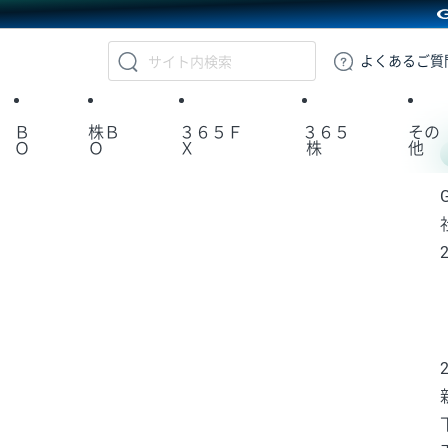
GMOクリック証券
よくある
ご質
Ｂ
株Ｂ
３６５Ｆ
３６５
その
Ｏ
Ｏ
Ｘ
株
他