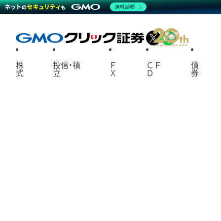
無料診断
X
LINE
株
投信・積
Ｆ
ＣＦ
債
式
立
Ｘ
Ｄ
券