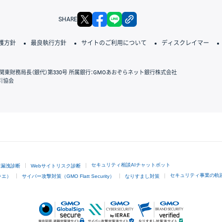
X
facebook
LINE
リンクをコピー
SHARE
護方針
最良執行方針
サイトのご利用について
ディスクレイマー
関東財務局長（銀代）第330号 所属銀行：GMOあおぞらネット銀行株式会社
引協会
GMOクリック証券
セキュリティ相談AIチャットボット
ド漏洩診断
Webサイトリスク診断
セキュリティ事業の軌
ラエ）
サイバー攻撃対策（GMO Flatt Security）
なりすまし対策