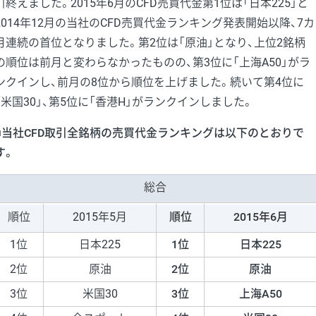
引終えました。2015年6月のCFD売買代金第1位は「日本225」と
2014年12月の当社のCFD売買代金ランキング発表開始以降、7カ
月連続の首位となりました。第2位は「原油」となり、上位2銘柄
の順位は前月と変わらなかったものの、第3位に「上海A50」がラ
ンクインし、前月の8位から順位を上げました。続いて第4位に
「米国30」、第5位に「香港H」がランクインしました。
■当社CFD取引全銘柄の売買代金ランキングは以下のとおりで
す。
総合
順位
2015年5月
順位
2015年6月
1位
日本225
1位
日本225
2位
原油
2位
原油
3位
米国30
3位
上海A50