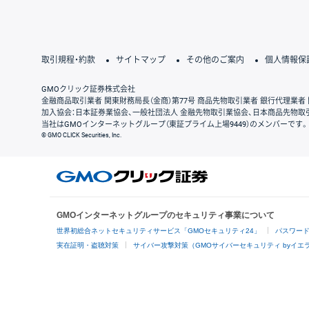
取引規程・約款
サイトマップ
その他のご案内
個人情報保
GMOクリック証券株式会社
金融商品取引業者 関東財務局長（金商）第77号 商品先物取引業者 銀行代理業者 
加入協会：日本証券業協会、一般社団法人 金融先物取引業協会、日本商品先物取
当社はGMOインターネットグループ（東証プライム上場9449）のメンバーです。
© GMO CLICK Securities, Inc.
GMOインターネットグループのセキュリティ事業について
世界初総合ネットセキュリティサービス「GMOセキュリティ24」
パスワー
実在証明・盗聴対策
サイバー攻撃対策（GMOサイバーセキュリティ byイエ