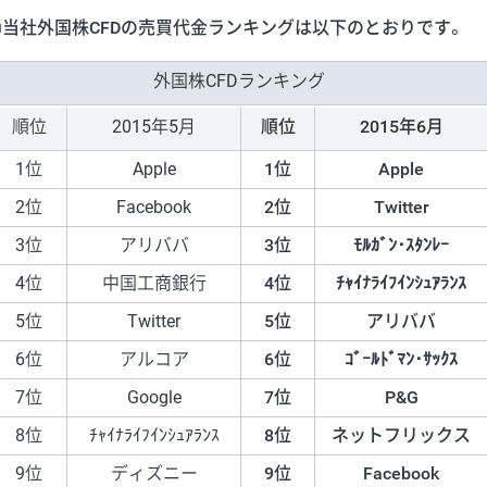
■当社外国株CFDの売買代金ランキングは以下のとおりです。
外国株CFDランキング
順位
2015年5月
順位
2015年6月
1位
Apple
1位
Apple
2位
Facebook
2位
Twitter
3位
アリババ
3位
ﾓﾙｶﾞﾝ･ｽﾀﾝﾚｰ
4位
中国工商銀行
4位
ﾁｬｲﾅﾗｲﾌｲﾝｼｭｱﾗﾝｽ
5位
Twitter
5位
アリババ
6位
アルコア
6位
ｺﾞｰﾙﾄﾞﾏﾝ･ｻｯｸｽ
7位
Google
7位
P&G
8位
ﾁｬｲﾅﾗｲﾌｲﾝｼｭｱﾗﾝｽ
8位
ネットフリックス
9位
ディズニー
9位
Facebook