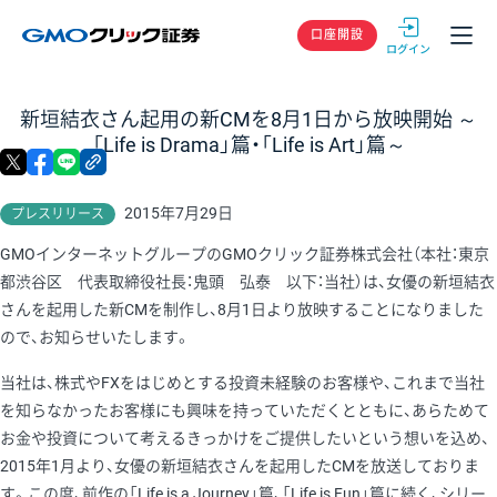
GMOクリック
口座開設
新垣結衣さん起用の新CMを8月1日から放映開始 ～
「Life is Drama」篇・「Life is Art」篇～
X
facebook
LINE
リンクをコピー
2015年7月29日
プレスリリース
GMOインターネットグループのGMOクリック証券株式会社（本社：東京
都渋谷区 代表取締役社長：鬼頭 弘泰 以下：当社）は、女優の新垣結衣
さんを起用した新CMを制作し、8月1日より放映することになりました
ので、お知らせいたします。
当社は、株式やFXをはじめとする投資未経験のお客様や、これまで当社
を知らなかったお客様にも興味を持っていただくとともに、あらためて
お金や投資について考えるきっかけをご提供したいという想いを込め、
2015年1月より、女優の新垣結衣さんを起用したCMを放送しておりま
す。この度、前作の「Life is a Journey」篇、「Life is Fun」篇に続く、シリー