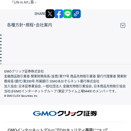
「Life is Art」篇～
X
facebook
LINE
リンクをコピー
SHARE
各種方針・規程・会社案内
取引規程・約款
サイトマップ
その他のご案内
個人情報保護方針
最良執行方針
サイトのご利用について
ディスクレイマー
信託保全
リスク説明
会社案内
GMOクリック証券株式会社
金融商品取引業者 関東財務局長（金商）第77号 商品先物取引業者 銀行代理業者 関東財
務局長（銀代）第330号 所属銀行：GMOあおぞらネット銀行株式会社
加入協会：日本証券業協会、一般社団法人 金融先物取引業協会、日本商品先物取引協会
当社はGMOインターネットグループ（東証プライム上場9449）のメンバーです。
© GMO CLICK Securities, Inc.
GMOインターネットグループのセキュリティ事業について