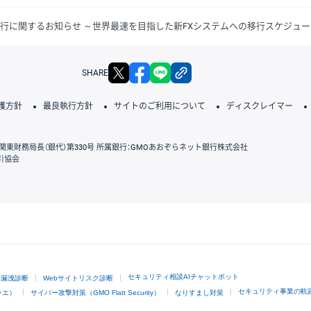
移行に関するお知らせ ～世界最速を目指した新FXシステムへの移行スケジュ
X
facebook
LINE
リンクをコピー
SHARE
護方針
最良執行方針
サイトのご利用について
ディスクレイマー
関東財務局長（銀代）第330号 所属銀行：GMOあおぞらネット銀行株式会社
引協会
GMOクリック証券
セキュリティ相談AIチャットボット
ド漏洩診断
Webサイトリスク診断
セキュリティ事業の軌
ラエ）
サイバー攻撃対策（GMO Flatt Security）
なりすまし対策