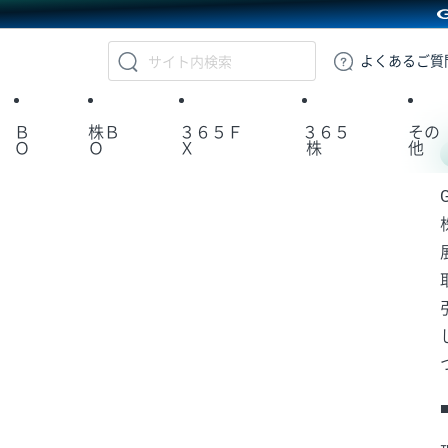
GMOクリック証券
よくある
ご質
Ｂ
株Ｂ
３６５Ｆ
３６５
その
Ｏ
Ｏ
Ｘ
株
他