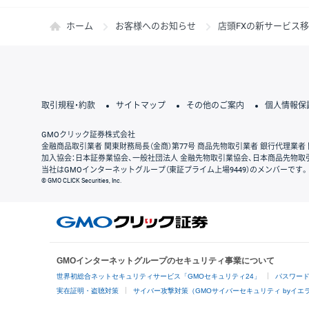
ホーム
お客様へのお知らせ
店頭FXの新サービス
取引規程・約款
サイトマップ
その他のご案内
個人情報保
GMOクリック証券株式会社
金融商品取引業者 関東財務局長（金商）第77号 商品先物取引業者 銀行代理業者 
加入協会：日本証券業協会、一般社団法人 金融先物取引業協会、日本商品先物取
当社はGMOインターネットグループ（東証プライム上場9449）のメンバーです。
© GMO CLICK Securities, Inc.
GMOインターネットグループのセキュリティ事業について
世界初総合ネットセキュリティサービス「GMOセキュリティ24」
パスワー
実在証明・盗聴対策
サイバー攻撃対策（GMOサイバーセキュリティ byイエ