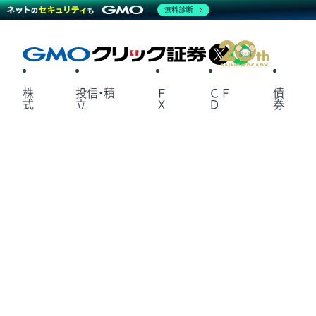
無料診断
X
LINE
株
投信・積
Ｆ
ＣＦ
債
式
立
Ｘ
Ｄ
券