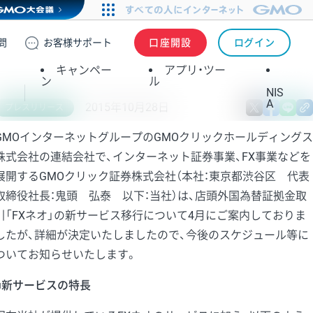
問
お客様
サポート
口座開設
ログイン
キャンペー
アプリ・ツー
ン
ル
NIS
A
2015年10月28日
X
fa
プレスリリース
GMOインターネットグループのGMOクリックホールディングス
株式会社の連結会社で、インターネット証券事業、FX事業などを
展開するGMOクリック証券株式会社（本社：東京都渋谷区 代表
取締役社長：鬼頭 弘泰 以下：当社）は、店頭外国為替証拠金取
引「FXネオ」の新サービス移行について4月にご案内しておりま
したが、詳細が決定いたしましたので、今後のスケジュール等に
ついてお知らせいたします。
■新サービスの特長