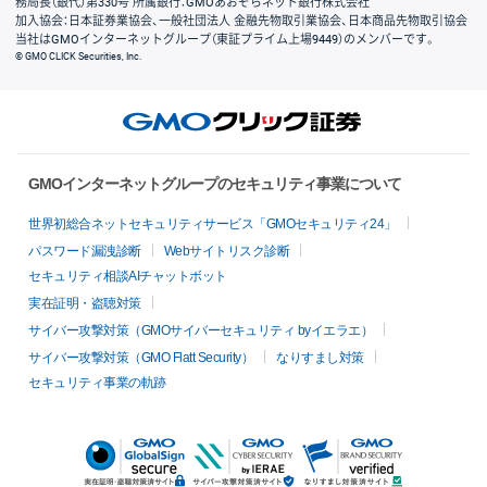
務局長（銀代）第330号 所属銀行：GMOあおぞらネット銀行株式会社
加入協会：日本証券業協会、一般社団法人 金融先物取引業協会、日本商品先物取引協会
当社はGMOインターネットグループ（東証プライム上場9449）のメンバーです。
© GMO CLICK Securities, Inc.
GMOインターネットグループのセキュリティ事業について
世界初総合ネットセキュリティサービス「GMOセキュリティ24」
パスワード漏洩診断
Webサイトリスク診断
セキュリティ相談AIチャットボット
実在証明・盗聴対策
サイバー攻撃対策（GMOサイバーセキュリティ byイエラエ）
サイバー攻撃対策（GMO Flatt Security）
なりすまし対策
セキュリティ事業の軌跡