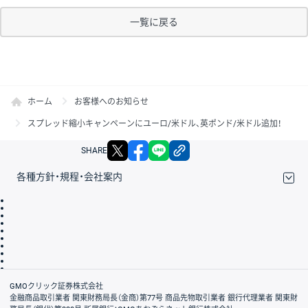
一覧に戻る
ホーム
お客様へのお知らせ
スプレッド縮小キャンペーンにユーロ/米ドル、英ポンド/米ドル追加！
X
facebook
LINE
リンクをコピー
SHARE
各種方針・規程・会社案内
取引規程・約款
サイトマップ
その他のご案内
個人情報保護方針
最良執行方針
サイトのご利用について
ディスクレイマー
信託保全
リスク説明
会社案内
GMOクリック証券株式会社
金融商品取引業者 関東財務局長（金商）第77号 商品先物取引業者 銀行代理業者 関東財