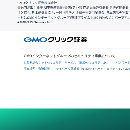
GMOクリック証券株式会社
金融商品取引業者 関東財務局長（金商）第77号 商品先物取引業者 銀行代理業者 
加入協会：日本証券業協会、一般社団法人 金融先物取引業協会、日本商品先物取
当社はGMOインターネットグループ（東証プライム上場9449）のメンバーです。
© GMO CLICK Securities, Inc.
GMOインターネットグループのセキュリティ事業について
世界初総合ネットセキュリティサービス「GMOセキュリティ24」
パスワー
実在証明・盗聴対策
サイバー攻撃対策（GMOサイバーセキュリティ byイエ