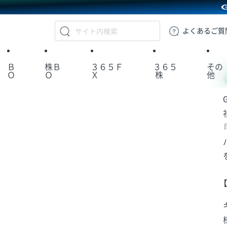
GMOクリック証券
よくある
ご質
Ｂ
株Ｂ
３６５Ｆ
３６５
その
Ｏ
Ｏ
Ｘ
株
他