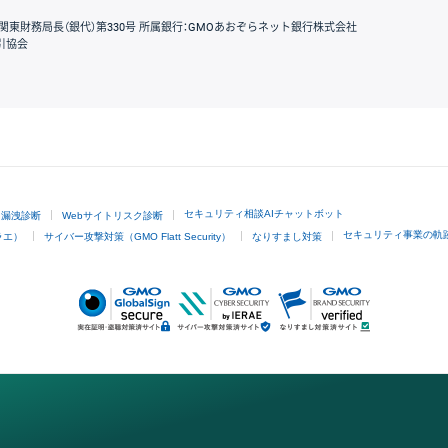
関東財務局長（銀代）第330号 所属銀行：GMOあおぞらネット銀行株式会社
引協会
GMOクリック証券
セキュリティ相談AIチャットボット
ド漏洩診断
Webサイトリスク診断
セキュリティ事業の軌
ラエ）
サイバー攻撃対策（GMO Flatt Security）
なりすまし対策