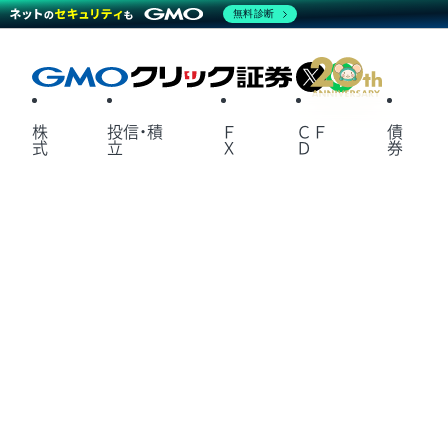
無料診断
X
LINE
株
投信・積
Ｆ
ＣＦ
債
式
立
Ｘ
Ｄ
券