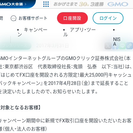
問
お客様
サポート
口座開設
ログイン
キャンペー
アプリ・ツー
ン
ル
NIS
A
2017年3月31日
X
fa
プレスリリース
GMOインターネットグループのGMOクリック証券株式会社（本
社：東京都渋谷区 代表取締役社長：鬼頭 弘泰 以下：当社）は、
『はじめてFX口座を開設される方限定！最大25,000円キャッシュ
バックキャンペーン』を2017年4月28日（金）まで延長すること
を決定いたしましたので、お知らせいたします。
【対象となるお客様】
キャンペーン期間中に新規でFX取引口座を開設いただいたお客
様（個人・法人のお客様）