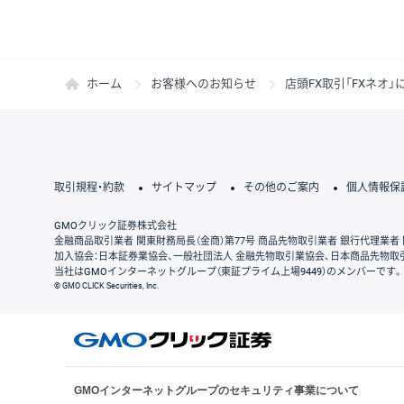
ホーム
お客様へのお知らせ
店頭FX取引「FXネオ
取引規程・約款
サイトマップ
その他のご案内
個人情報保
GMOクリック証券株式会社
金融商品取引業者 関東財務局長（金商）第77号 商品先物取引業者 銀行代理業者 
加入協会：日本証券業協会、一般社団法人 金融先物取引業協会、日本商品先物取
当社はGMOインターネットグループ（東証プライム上場9449）のメンバーです。
© GMO CLICK Securities, Inc.
GMOインターネットグループのセキュリティ事業について