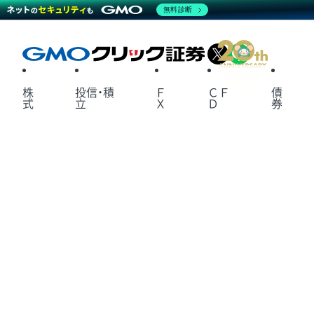
無料診断
X
LINE
株
投信・積
Ｆ
ＣＦ
債
式
立
Ｘ
Ｄ
券