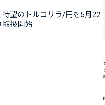
、待望のトルコリラ/円を5月22
り取扱開始
h