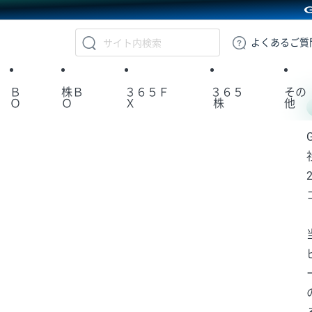
GMOクリック証券
よくある
ご質
Ｂ
株Ｂ
３６５Ｆ
３６５
その
Ｏ
Ｏ
Ｘ
株
他