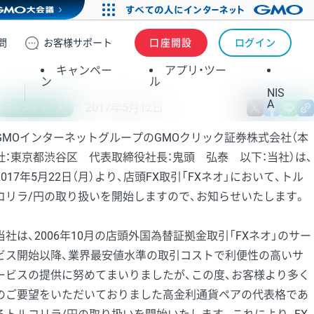
問
お客様
サポート
口座開設
ログイン
キャンペー
アプリ・ツー
ン
ル
NIS
A
2017年5月12日
X
fa
プレスリリース
GMOインターネットグループのGMOクリック証券株式会社（本
社：東京都渋谷区 代表取締役社長：鬼頭 弘泰 以下：当社）は、
2017年5月22日（月）より、店頭FX取引「FXネオ」において、トル
コリラ/円の取り扱いを開始しますので、お知らせいたします。
当社は、2006年10月の店頭外国為替証拠金取引「FXネオ」のサー
ビス開始以降、業界最安値水準の取引コストで利便性の高いサ
ービスの提供に努めてまいりましたが、この度、お客様より多く
のご要望をいただいておりました高金利通貨ペアの代表格であ