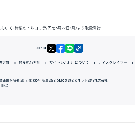
」において、待望のトルコリラ/円を5月22日（月）より取扱開始
X
facebook
LINE
リンクをコピー
SHARE
護方針
最良執行方針
サイトのご利用について
ディスクレイマー
関東財務局長（銀代）第330号 所属銀行：GMOあおぞらネット銀行株式会社
引協会
GMOクリック証券