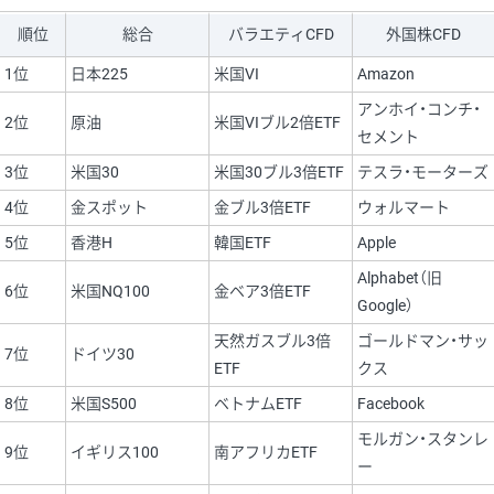
順位
総合
バラエティCFD
外国株CFD
1位
日本225
米国VI
Amazon
アンホイ・コンチ・
2位
原油
米国VIブル2倍ETF
セメント
3位
米国30
米国30ブル3倍ETF
テスラ・モーターズ
4位
金スポット
金ブル3倍ETF
ウォルマート
5位
香港H
韓国ETF
Apple
Alphabet（旧
6位
米国NQ100
金ベア3倍ETF
Google）
天然ガスブル3倍
ゴールドマン・サッ
7位
ドイツ30
ETF
クス
8位
米国S500
ベトナムETF
Facebook
モルガン・スタンレ
9位
イギリス100
南アフリカETF
ー