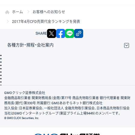
ホーム
お客様へのお知らせ
2017年4月CFD売買代金ランキングを発表
X
facebook
LINE
リンクをコピー
SHARE
各種方針・規程・会社案内
取引規程・約款
サイトマップ
その他のご案内
個人情報保護方針
最良執行方針
サイトのご利用について
ディスクレイマー
信託保全
リスク説明
会社案内
GMOクリック証券株式会社
金融商品取引業者 関東財務局長（金商）第77号 商品先物取引業者 銀行代理業者 関東財
務局長（銀代）第330号 所属銀行：GMOあおぞらネット銀行株式会社
加入協会：日本証券業協会、一般社団法人 金融先物取引業協会、日本商品先物取引協会
当社はGMOインターネットグループ（東証プライム上場9449）のメンバーです。
© GMO CLICK Securities, Inc.