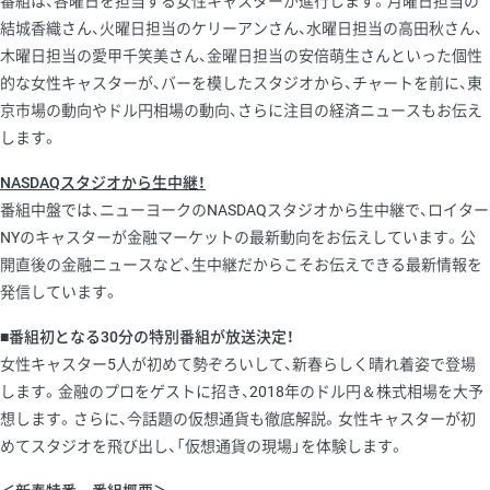
番組は、各曜日を担当する女性キャスターが進行します。月曜日担当の
結城香織さん、火曜日担当のケリーアンさん、水曜日担当の高田秋さん、
木曜日担当の愛甲千笑美さん、金曜日担当の安倍萌生さんといった個性
的な女性キャスターが、バーを模したスタジオから、チャートを前に、東
京市場の動向やドル円相場の動向、さらに注目の経済ニュースもお伝え
します。
NASDAQスタジオから生中継！
番組中盤では、ニューヨークのNASDAQスタジオから生中継で、ロイター
NYのキャスターが金融マーケットの最新動向をお伝えしています。公
開直後の金融ニュースなど、生中継だからこそお伝えできる最新情報を
発信しています。
■番組初となる30分の特別番組が放送決定！
女性キャスター5人が初めて勢ぞろいして、新春らしく晴れ着姿で登場
します。金融のプロをゲストに招き、2018年のドル円＆株式相場を大予
想します。さらに、今話題の仮想通貨も徹底解説。女性キャスターが初
めてスタジオを飛び出し、「仮想通貨の現場」を体験します。