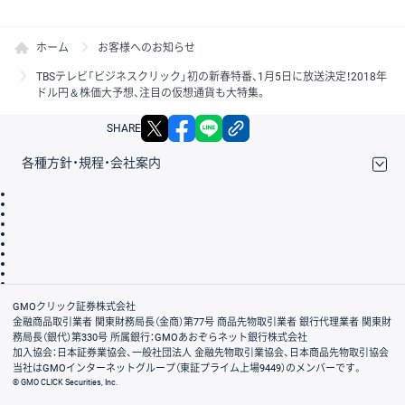
ホーム
お客様へのお知らせ
TBSテレビ「ビジネスクリック」初の新春特番、1月5日に放送決定！2018年
ドル円＆株価大予想、注目の仮想通貨も大特集。
X
facebook
LINE
リンクをコピー
SHARE
各種方針・規程・会社案内
取引規程・約款
サイトマップ
その他のご案内
個人情報保護方針
最良執行方針
サイトのご利用について
ディスクレイマー
信託保全
リスク説明
会社案内
GMOクリック証券株式会社
金融商品取引業者 関東財務局長（金商）第77号 商品先物取引業者 銀行代理業者 関東財
務局長（銀代）第330号 所属銀行：GMOあおぞらネット銀行株式会社
加入協会：日本証券業協会、一般社団法人 金融先物取引業協会、日本商品先物取引協会
当社はGMOインターネットグループ（東証プライム上場9449）のメンバーです。
© GMO CLICK Securities, Inc.