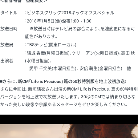
＜新春特番 番組概要＞
タイトル
：ビジネスクリック2018キックオフスペシャル
：2018年1月5日(金)深夜1:00～1:30
放送日時
※放送日時はテレビ局の都合により、急遽変更になる可
能性があります。
放送局
：TBSテレビ(関東ローカル)
：結城 香織(月曜日担当)、ケリー アン(火曜日担当)、高田 秋
出演者
(水曜日担当)、
愛甲 千笑美(木曜日担当)、 安倍 萌生(金曜日担当) 他
■さらに、新CM「Life is Precious」篇の60秒特別版を地上波初放送！
さらに今回は、新垣結衣さん出演の新CM「Life is Precious」篇の60秒特別
バージョンを地上波で初放送いたします。30秒のCMでは納まり切らな
かった美しい映像や余韻あるメッセージをぜひお楽しみください。