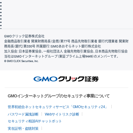
サイトマップ
その他のご案内
個人情報保護方針
最良執行方針
サイトのご利用について
ディスクレイマー
信託保全
リスク説明
会社案内
GMOクリック証券株式会社
金融商品取引業者 関東財務局長（金商）第77号 商品先物取引業者 銀行代理業者 関東財
務局長（銀代）第330号 所属銀行：GMOあおぞらネット銀行株式会社
加入協会：日本証券業協会、一般社団法人 金融先物取引業協会、日本商品先物取引協会
当社はGMOインターネットグループ（東証プライム上場9449）のメンバーです。
© GMO CLICK Securities, Inc.
GMOインターネットグループのセキュリティ事業について
世界初総合ネットセキュリティサービス「GMOセキュリティ24」
パスワード漏洩診断
Webサイトリスク診断
セキュリティ相談AIチャットボット
実在証明・盗聴対策