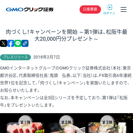
GMOクリック
口座開設
肉づくし！キャンペーンを開始 ～第1弾は、松阪牛最
大20,000円分プレゼント～
X
facebook
LINE
リンクをコピー
2018年2月7日
プレスリリース
GMOインターネットグループのGMOクリック証券株式会社（本社：東京
都渋谷区、代表取締役社長：鬼頭 弘泰、以下：当社）は、FX取引高6年連続
世界1位を記念して、「肉づくし！キャンペーン」を実施いたしますので、
お知らせいたします。
なお、本キャンペーンは全3回シリーズを予定しており、第1弾は「松阪
牛」をプレゼントいたします。