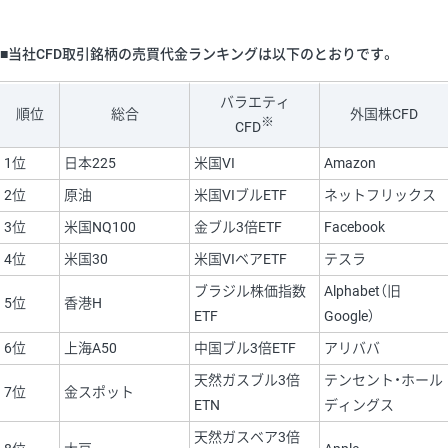
■当社CFD取引銘柄の売買代金ランキングは以下のとおりです。
バラエティ
順位
総合
外国株CFD
※
CFD
1位
日本225
米国VI
Amazon
2位
原油
米国VIブルETF
ネットフリックス
3位
米国NQ100
金ブル3倍ETF
Facebook
4位
米国30
米国VIベアETF
テスラ
ブラジル株価指数
Alphabet（旧
5位
香港H
ETF
Google）
6位
上海A50
中国ブル3倍ETF
アリババ
天然ガスブル3倍
テンセント・ホール
7位
金スポット
ETN
ディングス
天然ガスベア3倍