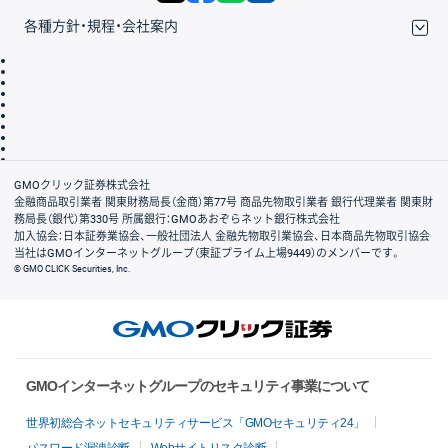
各種方針・規程・会社案内
取引規程・約款
サイトマップ
その他のご案内
個人情報保護方針
最良執行方針
サイトのご利用について
ディスクレイマー
信託保全
リスク説明
会社案内
GMOクリック証券株式会社
金融商品取引業者 関東財務局長（金商）第77号 商品先物取引業者 銀行代理業者 関東財
務局長（銀代）第330号 所属銀行：GMOあおぞらネット銀行株式会社
加入協会：日本証券業協会、一般社団法人 金融先物取引業協会、日本商品先物取引協会
当社はGMOインターネットグループ（東証プライム上場9449）のメンバーです。
© GMO CLICK Securities, Inc.
GMOインターネットグループのセキュリティ事業について
世界初総合ネットセキュリティサービス「GMOセキュリティ24」
パスワード漏洩診断
Webサイトリスク診断