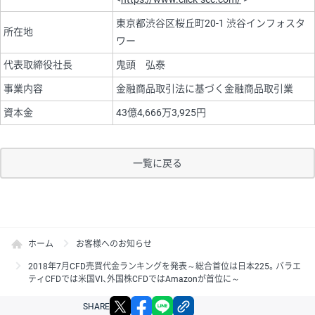
東京都渋谷区桜丘町20-1 渋谷インフォスタ
所在地
ワー
代表取締役社長
鬼頭 弘泰
事業内容
金融商品取引法に基づく金融商品取引業
資本金
43億4,666万3,925円
一覧に戻る
ホーム
お客様へのお知らせ
2018年7月CFD売買代金ランキングを発表～総合首位は日本225。バラエ
ティCFDでは米国VI、外国株CFDではAmazonが首位に～
X
facebook
LINE
リンクをコピー
SHARE