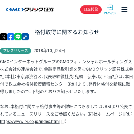
GMOクリック
口座開設
格付取得に関するお知らせ
X
facebook
LINE
リンクをコピー
2018年10月24日
プレスリリース
GMOインターネットグループのGMOフィナンシャルホールディングス
株式会社の連結会社で、金融商品取引業を営むGMOクリック証券株式会
社（本社：東京都渋谷区、代表取締役社長：鬼頭 弘泰、以下：当社）は、本日
付で株式会社格付投資情報センター（R&I）より、発行体格付を新規に取
得しましたので、下記のとおりお知らせいたします。
なお、本格付に関する格付事由等の詳細につきましては、R&Iより公表さ
れているニュースリリースをご参照ください。（同社ホームページURL：
https://www.r-i.co.jp/index.html
）