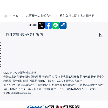
ホーム
お客様へのお知らせ
格付取得に関するお知らせ
X
facebook
LINE
リンクをコピー
SHARE
各種方針・規程・会社案内
取引規程・約款
サイトマップ
その他のご案内
個人情報保護方針
最良執行方針
サイトのご利用について
ディスクレイマー
信託保全
リスク説明
会社案内
GMOクリック証券株式会社
金融商品取引業者 関東財務局長（金商）第77号 商品先物取引業者 銀行代理業者 関東財
務局長（銀代）第330号 所属銀行：GMOあおぞらネット銀行株式会社
加入協会：日本証券業協会、一般社団法人 金融先物取引業協会、日本商品先物取引協会
当社はGMOインターネットグループ（東証プライム上場9449）のメンバーです。
© GMO CLICK Securities, Inc.