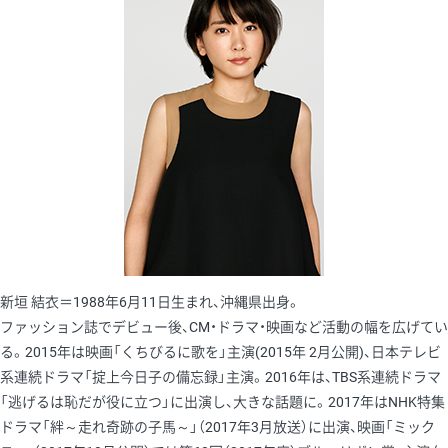
新垣 結衣＝1988年6月11日生まれ、沖縄県出身。
ファッション誌でデビュー後、CM・ドラマ・映画など活動の幅を広げてい
る。2015年は映画「くちびるに歌を」主演(2015年 2月公開)、日本テレビ
系連続ドラマ「掟上今日子の備忘録」主演。2016年は、TBS系連続ドラマ
「逃げるは恥だが役に立つ」に出演し、大きな話題に。2017年はNHK特集
ドラマ「絆～走れ奇跡の子馬～」（2017年3月放送）に出演、映画「ミック