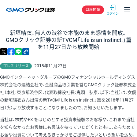
GMOクリック
口座開設
新垣結衣、無人の渋谷で本能のまま感情を開放。
GMOクリック証券の新TVCM「Life is an Instinct.」篇
を11月27日から放映開始
X
facebook
LINE
リンクをコピー
2018年11月27日
プレスリリース
GMOインターネットグループのGMOフィナンシャルホールディングス
株式会社の連結会社で、金融商品取引業を営むGMOクリック証券株式会
社（本社：東京都渋谷区、代表取締役社長：鬼頭 弘泰、以下：当社）は、女優
の新垣結衣さん出演の新TVCM「Life is an Instinct.」篇を2018年11月27
日（火）より放映することになりましたので、お知らせいたします。
当社は、株式やFX をはじめとする投資未経験のお客様や、これまで当社
を知らなかったお客様にも興味を持っていただくとともに、あらためて
お金や投資について考えるきっかけをご提供したいという想いを込め、