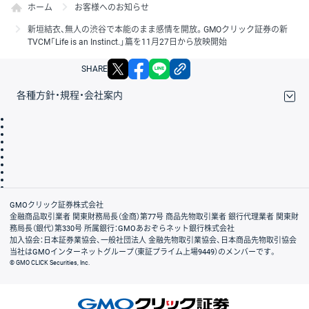
ホーム
お客様へのお知らせ
新垣結衣、無人の渋谷で本能のまま感情を開放。GMOクリック証券の新
TVCM「Life is an Instinct.」篇を11月27日から放映開始
X
facebook
LINE
リンクをコピー
SHARE
各種方針・規程・会社案内
取引規程・約款
サイトマップ
その他のご案内
個人情報保護方針
最良執行方針
サイトのご利用について
ディスクレイマー
信託保全
リスク説明
会社案内
GMOクリック証券株式会社
金融商品取引業者 関東財務局長（金商）第77号 商品先物取引業者 銀行代理業者 関東財
務局長（銀代）第330号 所属銀行：GMOあおぞらネット銀行株式会社
加入協会：日本証券業協会、一般社団法人 金融先物取引業協会、日本商品先物取引協会
当社はGMOインターネットグループ（東証プライム上場9449）のメンバーです。
© GMO CLICK Securities, Inc.