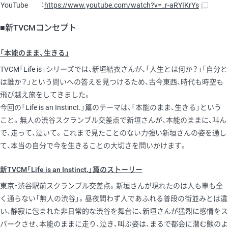
YouTube
：
https://www.youtube.com/watch?v=_r-aRYIKrYs
■新TVCMコンセプト
「本能のまま、生きる」
TVCM「Life is」シリーズでは、新垣結衣さんが、「人生とは何か？」「自分と
は誰か？」という問いへの答えを見つけるため、古今東西、時代も時空も
飛び越え旅をしてきました。
今回の「Life is an Instinct.」篇のテーマは、「本能のまま、生きる」という
こと。無人の渋谷スクランブル交差点で新垣さんが、本能のままに、叫ん
で、走って、泣いて。これまで見たことのない力強い新垣さんの姿を通し
て、本当の自分で今を生きることの大切さを問いかけます。
新TVCM「Life is an Instinct.」篇のストーリー
東京・渋谷駅前スクランブル交差点。新垣さんが現れたのは人も車も全
く通らない「無人の渋谷」。昼夜問わず人であふれる普段の街並みとは違
い、静寂に包まれた非日常的な渋谷を舞台に、新垣さんが猛烈に感情をス
パークさせ、本能のままに走り、泣き、叫ぶ姿は、まるで都会に潜む獣のよ