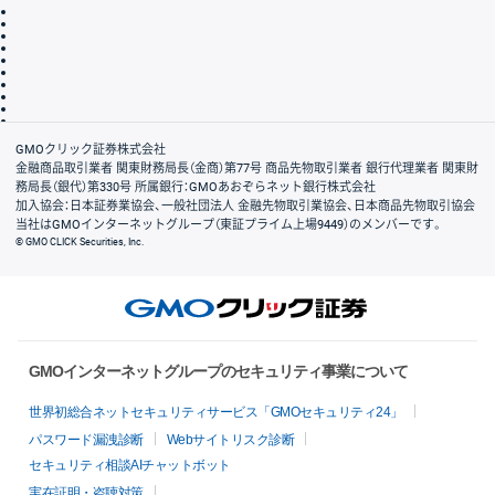
取引規程・約款
サイトマップ
その他のご案内
個人情報保護方針
最良執行方針
サイトのご利用について
ディスクレイマー
信託保全
リスク説明
会社案内
GMOクリック証券株式会社
金融商品取引業者 関東財務局長（金商）第77号 商品先物取引業者 銀行代理業者 関東財
務局長（銀代）第330号 所属銀行：GMOあおぞらネット銀行株式会社
加入協会：日本証券業協会、一般社団法人 金融先物取引業協会、日本商品先物取引協会
当社はGMOインターネットグループ（東証プライム上場9449）のメンバーです。
© GMO CLICK Securities, Inc.
GMOインターネットグループのセキュリティ事業について
世界初総合ネットセキュリティサービス「GMOセキュリティ24」
パスワード漏洩診断
Webサイトリスク診断
セキュリティ相談AIチャットボット
実在証明・盗聴対策