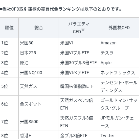
■当社CFD取引銘柄の売買代金ランキングは以下のとおりです。
バラエティ
順位
総合
外国株CFD
※
CFD
1位
米国30
米国VI
Amazon
2位
日本225
米国VIブルETF
テスラ
3位
原油
米国30ブル3倍ETF
Apple
4位
米国NQ100
米国VIベアETF
ネットフリックス
テンセント・ホール
5位
天然ガス
韓国株価指数ETF
ディングス
天然ガスベア3倍
ゴールドマン・サッ
6位
金スポット
ETN
クス・グループ
天然ガスブル3倍
JPモルガン・チェ
7位
米国S500
ETN
ース
8位
香港H
金ブル3倍ETF
Twitter