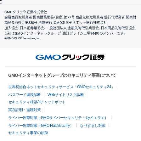
リスク説明
会社案内
GMOクリック証券株式会社
金融商品取引業者 関東財務局長（金商）第77号 商品先物取引業者 銀行代理業者 関東財
務局長（銀代）第330号 所属銀行：GMOあおぞらネット銀行株式会社
加入協会：日本証券業協会、一般社団法人 金融先物取引業協会、日本商品先物取引協会
当社はGMOインターネットグループ（東証プライム上場9449）のメンバーです。
© GMO CLICK Securities, Inc.
GMOインターネットグループのセキュリティ事業について
世界初総合ネットセキュリティサービス「GMOセキュリティ24」
パスワード漏洩診断
Webサイトリスク診断
セキュリティ相談AIチャットボット
実在証明・盗聴対策
サイバー攻撃対策（GMOサイバーセキュリティ byイエラエ）
サイバー攻撃対策（GMO Flatt Security）
なりすまし対策
セキュリティ事業の軌跡