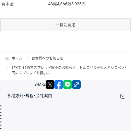
資本金
43億4,666万3,925円
一覧に戻る
ホーム
お客様へのお知らせ
【FXネオ】通常スプレッド縮小のお知らせ～トルコリラ/円、メキシコペソ/
円のスプレッドを縮小～
X
facebook
LINE
リンクをコピー
SHARE
各種方針・規程・会社案内
取引規程・約款
サイトマップ
その他のご案内
個人情報保護方針
最良執行方針
サイトのご利用について
ディスクレイマー
信託保全