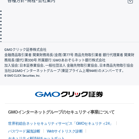
各種方針・規程・会社案内
取引規程・約款
サイトマップ
その他のご案内
個人情報保護方針
最良執行方針
サイトのご利用について
ディスクレイマー
信託保全
リスク説明
会社案内
GMOクリック証券株式会社
金融商品取引業者 関東財務局長（金商）第77号 商品先物取引業者 銀行代理業者 関東財
務局長（銀代）第330号 所属銀行：GMOあおぞらネット銀行株式会社
加入協会：日本証券業協会、一般社団法人 金融先物取引業協会、日本商品先物取引協会
当社はGMOインターネットグループ（東証プライム上場9449）のメンバーです。
© GMO CLICK Securities, Inc.
GMOインターネットグループのセキュリティ事業について
世界初総合ネットセキュリティサービス「GMOセキュリティ24」
パスワード漏洩診断
Webサイトリスク診断
セキュリティ相談AIチャットボット