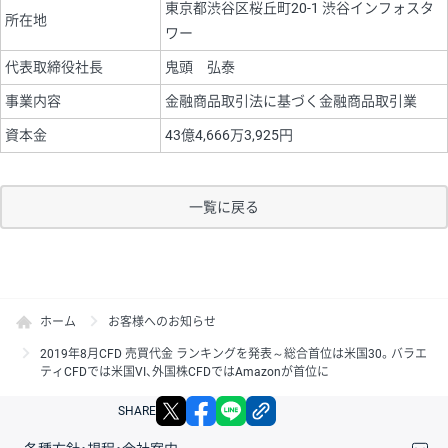
東京都渋谷区桜丘町20-1 渋谷インフォスタ
所在地
ワー
代表取締役社長
鬼頭 弘泰
事業内容
金融商品取引法に基づく金融商品取引業
資本金
43億4,666万3,925円
一覧に戻る
ホーム
お客様へのお知らせ
2019年8月CFD 売買代金 ランキングを発表～総合首位は米国30。バラエ
ティCFDでは米国VI、外国株CFDではAmazonが首位に
X
facebook
LINE
リンクをコピー
SHARE