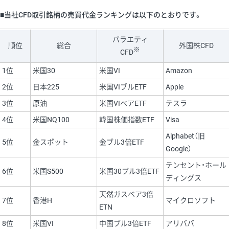
■当社CFD取引銘柄の売買代金ランキングは以下のとおりです。
バラエティ
順位
総合
外国株CFD
※
CFD
1位
米国30
米国VI
Amazon
2位
日本225
米国VIブルETF
Apple
3位
原油
米国VIベアETF
テスラ
4位
米国NQ100
韓国株価指数ETF
Visa
Alphabet（旧
5位
金スポット
金ブル3倍ETF
Google）
テンセント・ホール
6位
米国S500
米国30ブル3倍ETF
ディングス
天然ガスベア3倍
7位
香港H
マイクロソフト
ETN
8位
米国VI
中国ブル3倍ETF
アリババ