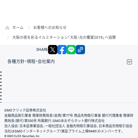
ホーム
お客様へのお知らせ
大阪の夜を彩るイルミネーション「大阪・光の饗宴2019」へ協賛
X
facebook
LINE
リンクをコピー
SHARE
各種方針・規程・会社案内
取引規程・約款
サイトマップ
その他のご案内
個人情報保護方針
最良執行方針
サイトのご利用について
ディスクレイマー
信託保全
リスク説明
会社案内
GMOクリック証券株式会社
金融商品取引業者 関東財務局長（金商）第77号 商品先物取引業者 銀行代理業者 関東財
務局長（銀代）第330号 所属銀行：GMOあおぞらネット銀行株式会社
加入協会：日本証券業協会、一般社団法人 金融先物取引業協会、日本商品先物取引協会
当社はGMOインターネットグループ（東証プライム上場9449）のメンバーです。
© GMO CLICK Securities, Inc.