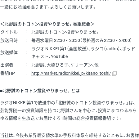
一緒にお勉強頑張ります、よろしくお願いします。
＜北野誠のトコトン投資やりまっせ。番組概要＞
タイトル
：
北野誠のトコトン投資やりまっせ。
放送日時
：
毎週水曜日 22:30～23:30（最終週のみ22:30～24:00）
ラジオ NIKKEI 第1（全国放送）、ラジコ（radiko）、ポッド
放送媒体
：
キャスト、YouTube
出演者
：
北野誠、大橋ひろ子、ケリーアン、他
番組HP
：
http://market.radionikkei.jp/kitano_toshi/
■北野誠のトコトン投資やりまっせ。とは
ラジオNIKKEI第1で放送中の「北野誠のトコトン投資やりまっせ。」は、
芸能界随一の投資知識を持つ北野誠さんを中心に、投資にまつわるあら
ゆる情報を生放送でお届けする1時間の総合投資情報番組です。
当社は、今後も業界最安値水準の手数料体系を維持するとともに、お客様