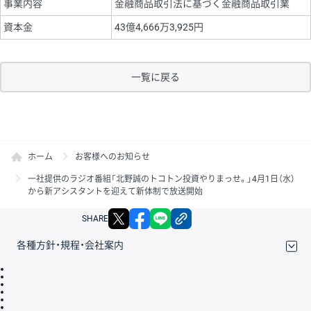
事業内容
金融商品取引法に基づく金融商品取引業
資本金
43億4,666万3,925円
一覧に戻る
ホーム
お客様へのお知らせ
一社提供のラジオ番組「北野誠のトコトン投資やりまっせ。」4月1日（水）
から新アシスタントを迎えて新体制で放送開始
X
facebook
LINE
リンクをコピー
SHARE
各種方針・規程・会社案内
取引規程・約款
サイトマップ
その他のご案内
個人情報保護方針
最良執行方針
サイトのご利用について