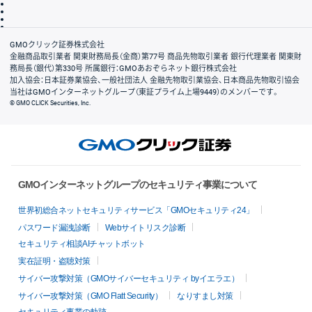
ディスクレイマー
信託保全
リスク説明
会社案内
GMOクリック証券株式会社
金融商品取引業者 関東財務局長（金商）第77号 商品先物取引業者 銀行代理業者 関東財
務局長（銀代）第330号 所属銀行：GMOあおぞらネット銀行株式会社
加入協会：日本証券業協会、一般社団法人 金融先物取引業協会、日本商品先物取引協会
当社はGMOインターネットグループ（東証プライム上場9449）のメンバーです。
© GMO CLICK Securities, Inc.
GMOインターネットグループのセキュリティ事業について
世界初総合ネットセキュリティサービス「GMOセキュリティ24」
パスワード漏洩診断
Webサイトリスク診断
セキュリティ相談AIチャットボット
実在証明・盗聴対策
サイバー攻撃対策（GMOサイバーセキュリティ byイエラエ）
サイバー攻撃対策（GMO Flatt Security）
なりすまし対策
セキュリティ事業の軌跡