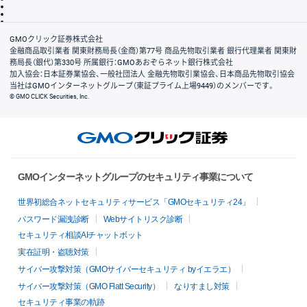
信託保全
リスク説明
会社案内
GMOクリック証券株式会社
金融商品取引業者 関東財務局長（金商）第77号 商品先物取引業者 銀行代理業者 関東財
務局長（銀代）第330号 所属銀行：GMOあおぞらネット銀行株式会社
加入協会：日本証券業協会、一般社団法人 金融先物取引業協会、日本商品先物取引協会
当社はGMOインターネットグループ（東証プライム上場9449）のメンバーです。
© GMO CLICK Securities, Inc.
GMOインターネットグループのセキュリティ事業について
世界初総合ネットセキュリティサービス「GMOセキュリティ24」
パスワード漏洩診断
Webサイトリスク診断
セキュリティ相談AIチャットボット
実在証明・盗聴対策
サイバー攻撃対策（GMOサイバーセキュリティ byイエラエ）
サイバー攻撃対策（GMO Flatt Security）
なりすまし対策
セキュリティ事業の軌跡