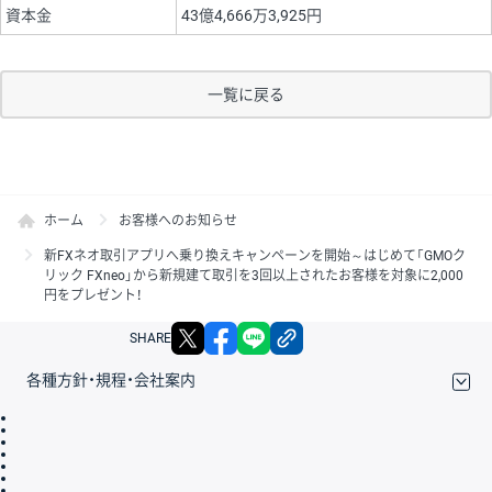
資本金
43億4,666万3,925円
一覧に戻る
ホーム
お客様へのお知らせ
新FXネオ取引アプリへ乗り換えキャンペーンを開始～はじめて「GMOク
リック FXneo」から新規建て取引を3回以上されたお客様を対象に2,000
円をプレゼント！
X
facebook
LINE
リンクをコピー
SHARE
各種方針・規程・会社案内
取引規程・約款
サイトマップ
その他のご案内
個人情報保護方針
最良執行方針
サイトのご利用について
ディスクレイマー